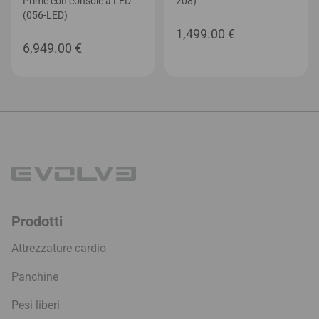
Prime con console a LED
208)
(056-LED)
1,499.00
€
6,949.00
€
Prodotti
Attrezzature cardio
Panchine
Pesi liberi