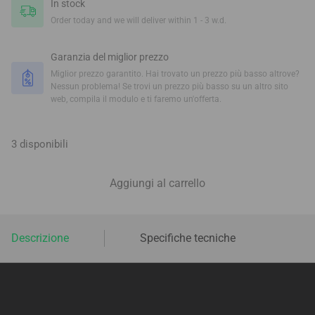
In stock
Order today and we will deliver within 1 - 3 w.d.
Garanzia del miglior prezzo
Miglior prezzo garantito. Hai trovato un prezzo più basso altrove?
Nessun problema! Se trovi un prezzo più basso su un altro sito
web, compila il modulo e ti faremo un'offerta.
3 disponibili
Aggiungi al carrello
Descrizione
Specifiche tecniche