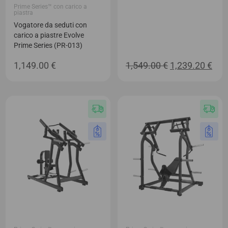
Prime Series™ con carico a
piastra
Vogatore da seduti con
carico a piastre Evolve
Prime Series (PR-013)
Il
Il
1,149.00
€
1,549.00
€
1,239.20
€
prezzo
pre
originale
attu
era:
è:
1,549.00 €.
1,23