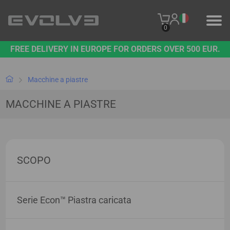
0
FREE DELIVERY IN EUROPE FOR ORDERS OVER 500 EUR.
PRODOTTI
IL NOSTRO MARCHIO
Macchine a piastre
MACCHINE A PIASTRE
CONTATTO
B2B PLATFORM
SCOPO
Serie Econ™ Piastra caricata