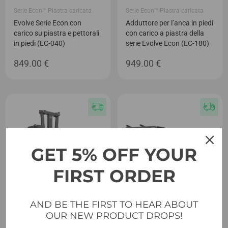
Serie Econ™ Piastra caricata
Serie Econ™ Piastra caricata
Evolve Serie Econ con
Adduttore per l’anca in piedi
carico su piastra e pettorali
con carico a piastra della
in piedi (EC-040)
serie Evolve Econ (EC-180)
849.00
€
949.00
€
GET 5% OFF YOUR
FIRST ORDER
AND BE THE FIRST TO HEAR ABOUT
OUR NEW PRODUCT DROPS!
Serie Econ™ Piastra caricata
Serie Econ™ Piastra caricata