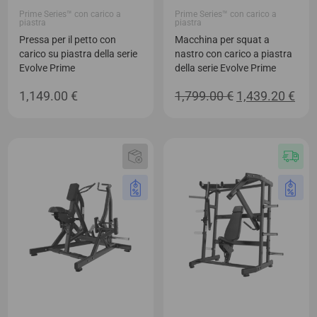
Prime Series™ con carico a
Prime Series™ con carico a
piastra
piastra
Pressa per il petto con
Macchina per squat a
carico su piastra della serie
nastro con carico a piastra
Evolve Prime
della serie Evolve Prime
Il
Il
1,149.00
€
1,799.00
€
1,439.20
€
prezzo
pre
originale
attu
era:
è:
1,799.00 €.
1,43