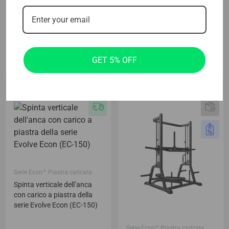
Sollevamento laterale in
Evolve Serie Econ con barra
piedi con carico a piastra
a T caricata con piastre
della serie Evolve Econ (EC-
(EC-070)
020)
GET 5% OFF
699.00
€
649.00
€
Serie Econ™ Piastra caricata
Spinta verticale dell’anca
con carico a piastra della
serie Evolve Econ (EC-150)
Serie Econ™ Piastra caricata