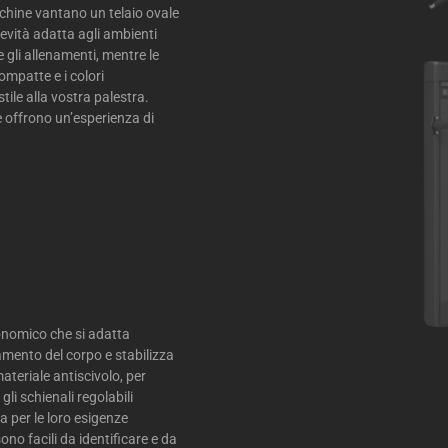
chine vantano un telaio ovale
evità adatta agli ambienti
gli allenamenti, mentre le
compatte e i colori
tile alla vostra palestra.
e offrono un’esperienza di
onomico che si adatta
amento del corpo e stabilizza
materiale antiscivolo, per
gli schienali regolabili
a per le loro esigenze
sono facili da identificare e da