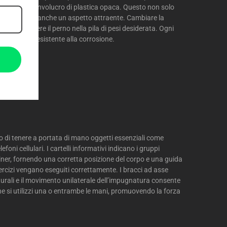
rte da un involucro di plastica opaca. Questo non solo
to, ma offre anche un aspetto attraente. Cambiare la
a far scorrere il perno nella pila di pesi desiderata. Ogni
iore strato resistente alla corrosione.
NALE
 di tenere a portata di mano oggetti essenziali come
lefoni cellulari. I cartelli informativi indicano i gruppi
ainer, fornendo una corretta posizione del corpo e una guida
ercizi vengano eseguiti correttamente. I bracci ad asse
urali e il movimento unilaterale dell’impugnatura consente
e si utilizzi una o entrambe le mani, promuovendo la forza