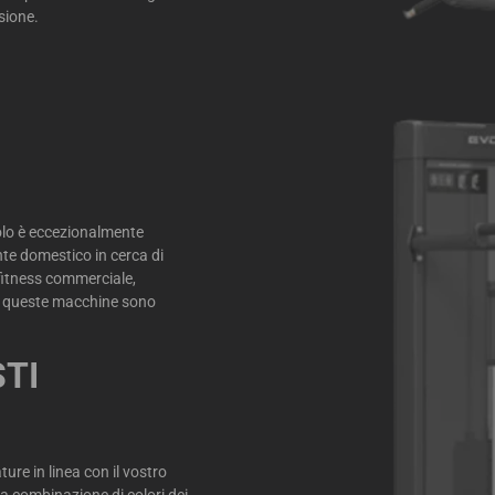
osione.
 solo è eccezionalmente
ente domestico in cerca di
o fitness commerciale,
ione, queste macchine sono
STI
ure in linea con il vostro