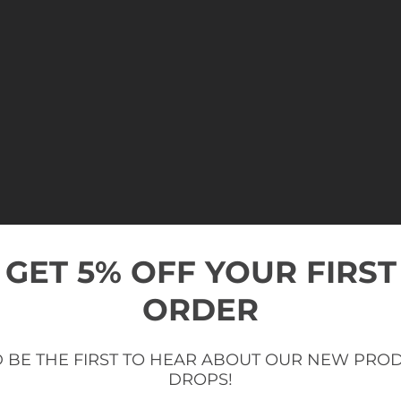
GET 5% OFF YOUR FIRST
ORDER
SICUREZZA E 
 BE THE FIRST TO HEAR ABOUT OUR NEW PRO
Regolazioni senza sforzo
DROPS!
La sicurezza è fondamentale, per ques