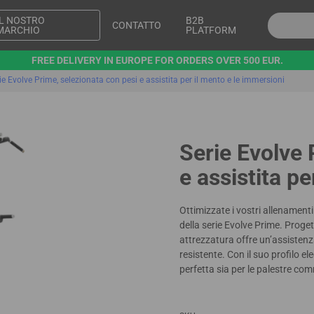
IL NOSTRO
B2B
CONTATTO
MARCHIO
PLATFORM
FREE DELIVERY IN EUROPE FOR ORDERS OVER 500 EUR.
ie Evolve Prime, selezionata con pesi e assistita per il mento e le immersioni
Serie Evolve 
e assistita p
Ottimizzate i vostri allenament
della serie Evolve Prime. Proge
attrezzatura offre un’assistenz
resistente. Con il suo profilo ele
perfetta sia per le palestre co