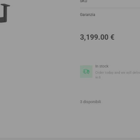
SKU
Garanzia
3,199.00
€
In stock
Order today and we will delive
w.d.
3 disponibili