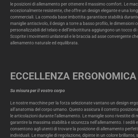
le posizioni di allenamento per ottenere il massimo comfort. Le mac
eccezionalmente resistente, che offre un design elegante e una long
commerciali. La comoda base imbottita garantisce stabilità durante 
maniglie antiscivolo, il design a torre a basso profilo, le dimensioni 
personalizzabili del telaio e dell’imbottitura aggiungono un tocco di s
Scoprite i movimenti unilaterali e le braccia ad asse convergente ch
allenamento naturale ed equilibrata.
ECCELLENZA ERGONOMICA
Su misura per il vostro corpo
Le nostre macchine per la forza selezionate vantano un design erg
all’anatomia del corpo umano. Questo assicura il corretto posizion
le articolazioni durante l’allenamento. Le maniglie sono rivestite di 
garantire la massima stabilità e sicurezza nell’allenamento. I sedili e 
consentono agli utenti di trovare la posizione di allenamento perfett
individuali. Le maniglie di regolazione, dipinte in un colore brillante, 