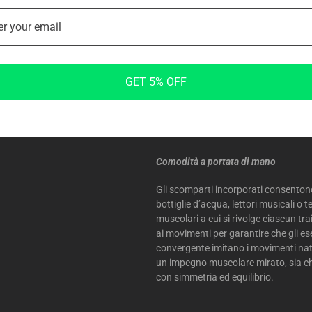
selezionate sono completamente cope
aumenta la sicurezza dell’allenamen
resistenza è un gioco da ragazzi: bast
piastra di peso è protetta da un ulter
GET 5% OFF
MULTIFUNZIO
Comodità a portata di mano
Gli scomparti incorporati consentono
bottiglie d’acqua, lettori musicali o te
muscolari a cui si rivolge ciascun tr
ai movimenti per garantire che gli es
convergente imitano i movimenti nat
un impegno muscolare mirato, sia ch
con simmetria ed equilibrio.