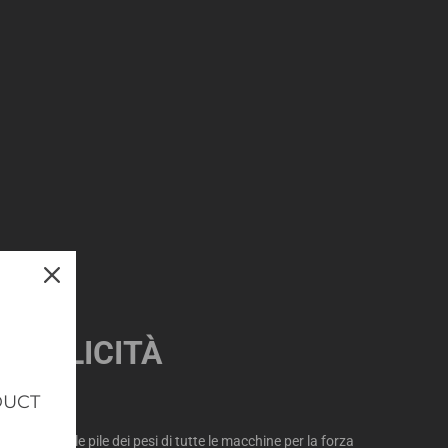
SEMPLICITÀ
DUCT
to motivo le pile dei pesi di tutte le macchine per la forza