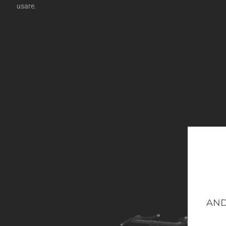
usare.
AND