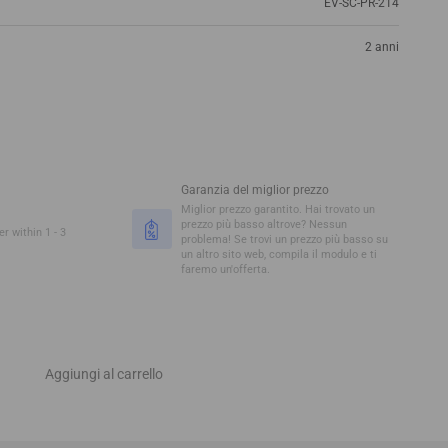
EV-SC-PR-214
2 anni
Garanzia del miglior prezzo
Miglior prezzo garantito. Hai trovato un
prezzo più basso altrove? Nessun
r within 1 - 3
problema! Se trovi un prezzo più basso su
un altro sito web, compila il modulo e ti
faremo un'offerta.
Aggiungi al carrello