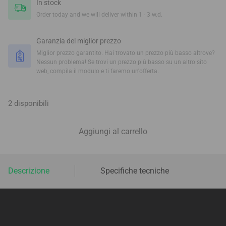
In stock
Order today and we will deliver within 1 - 3 w.d.
Garanzia del miglior prezzo
Miglior prezzo garantito. Hai trovato un prezzo più basso altrove?
Nessun problema! Se trovi un prezzo più basso su un altro sito
web, compila il modulo e ti faremo un'offerta.
2 disponibili
Aggiungi al carrello
Descrizione
Specifiche tecniche