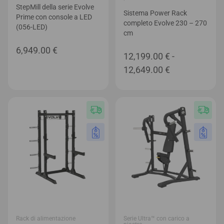
StepMill della serie Evolve
Sistema Power Rack
Prime con console a LED
completo Evolve 230 – 270
(056-LED)
cm
6,949.00
€
12,199.00
€
-
Fascia
12,649.00
€
di
prezzo:
da
12,199.00 €
a
12,649.00 €
Rack di alimentazione
Serie Ultra™ con carico a