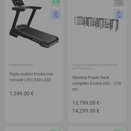
Pagina iniziale
Setup completi di impianti di
perforazione
Tapis roulant Evolve con
Sistema Power Rack
console LED (350-LED)
completo Evolve 230 – 270
cm
1,249.00
€
13,799.00
€
-
Fascia
14,299.00
€
di
prezzo: