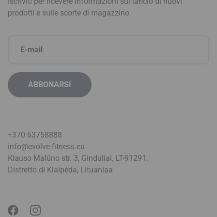
Iscriviti per ricevere informazioni sul lancio di nuovi
prodotti e sulle scorte di magazzino
+370 63758888
info@evolve-fitness.eu
Klauso Malūno str. 3, Ginduliai, LT-91291,
Distretto di Klaipėda, Lituania
a