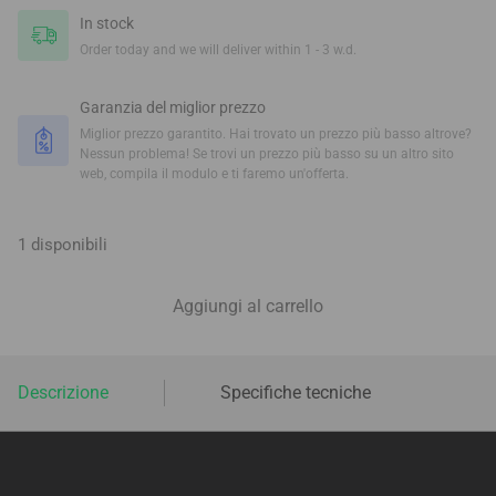
In stock
Order today and we will deliver within 1 - 3 w.d.
Garanzia del miglior prezzo
Miglior prezzo garantito. Hai trovato un prezzo più basso altrove?
Nessun problema! Se trovi un prezzo più basso su un altro sito
web, compila il modulo e ti faremo un'offerta.
1 disponibili
Aggiungi al carrello
Descrizione
Specifiche tecniche