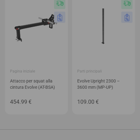
da
13,799.00 €
a
14,299.00 €
Pagina iniziale
Parti principali
Attacco per squat alla
Evolve Upright 2300 –
cintura Evolve (AT-BSA)
3600 mm (MP-UP)
454.99
€
109.00
€