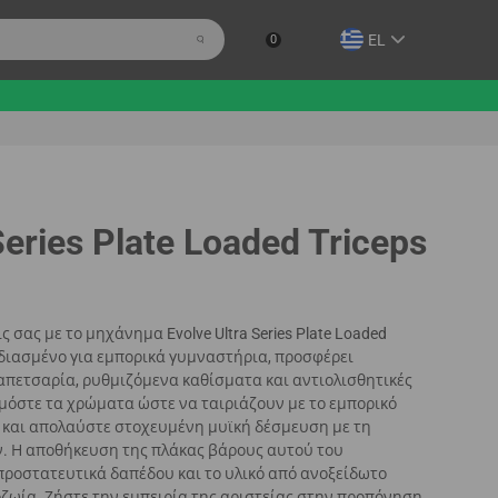
EL
0
Series Plate Loaded Triceps
σας με το μηχάνημα Evolve Ultra Series Plate Loaded
Σχεδιασμένο για εμπορικά γυμναστήρια, προσφέρει
ταπετσαρία, ρυθμιζόμενα καθίσματα και αντιολισθητικές
μόστε τα χρώματα ώστε να ταιριάζουν με το εμπορικό
 και απολαύστε στοχευμένη μυϊκή δέσμευση με τη
. Η αποθήκευση της πλάκας βάρους αυτού του
προστατευτικά δαπέδου και το υλικό από ανοξείδωτο
ωία. Ζήστε την εμπειρία της αριστείας στην προπόνηση