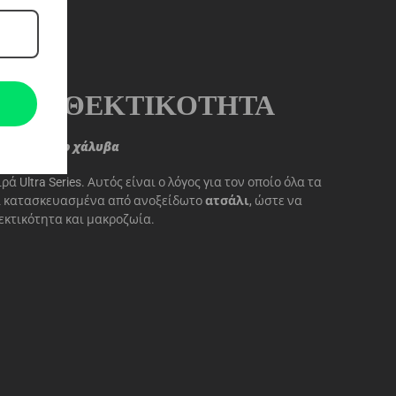
Η ΑΝΘΕΚΤΙΚΌΤΗΤΑ
ανοξείδωτο χάλυβα
ά Ultra Series. Αυτός είναι ο λόγος για τον οποίο όλα τα
αι κατασκευασμένα από ανοξείδωτο
ατσάλι
, ώστε να
κτικότητα και μακροζωία.