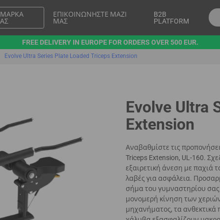
 ΜΆΡΚΑ
ΕΠΙΚΟΙΝΩΝΉΣΤΕ ΜΑΖΊ
B2B
ΑΣ
ΜΑΣ
PLATFORM
FREE DELIVERY IN EUROPE FOR ORDERS OVER 500 EUR.
Evolve Ultra Series Plate Loaded Triceps Extension
Evolve Ultra 
Extension
Αναβαθμίστε τις προπονήσεις 
Triceps Extension, UL-160. 
εξαιρετική άνεση με παχιά 
λαβές για ασφάλεια. Προσαρ
σήμα του γυμναστηρίου σας
μονομερή κίνηση των χεριών
μηχανήματος, τα ανθεκτικά 
χάλυβα εξασφαλίζουν μακροζ