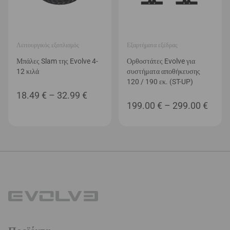
Λειτουργικός εξοπλισμός
Εξαρτήματα εξέδρας
Μπάλες Slam της Evolve 4-
Ορθοστάτες Evolve για
12 κιλά
συστήματα αποθήκευσης
120 / 190 εκ. (ST-UP)
Price
18.49
€
–
32.99
€
Price
199.00
€
–
299.00
€
range:
range
18.49 €
199.0
through
thro
32.99 €
299.0