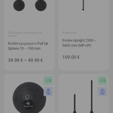
Εξοπλισμός προπόνησης για
Κύρια μέρη
αγώνες
Evolve Upright 2300 –
Evolve κρεμασμένο Pull Up
3600 mm (MP-UP)
Sphere 70 – 100 mm
109.00
€
Price
39.99
€
–
49.99
€
range:
39.99 €
through
49.99 €