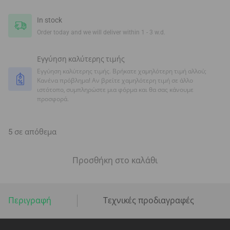
In stock
Order today and we will deliver within 1 - 3 w.d.
Εγγύηση καλύτερης τιμής
Εγγύηση καλύτερης τιμής. Βρήκατε χαμηλότερη τιμή αλλού;
Κανένα πρόβλημα! Αν βρείτε χαμηλότερη τιμή σε άλλο
ιστότοπο, συμπληρώστε μια φόρμα και θα σας κάνουμε
προσφορά.
5 σε απόθεμα
Προσθήκη στο καλάθι
Περιγραφή
Τεχνικές προδιαγραφές