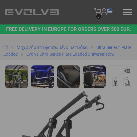
0
FREE DELIVERY IN EUROPE FOR ORDERS OVER 500 EUR.
ΠΡΟΪΌΝΤΑ
Η ΜΆΡΚΑ ΜΑΣ
Μηχανήματα φορτωμένα με πλάκα
Ultra Series™ Plate
Loaded
Evolve Ultra Series Plate Loaded Universal Row
ΕΠΙΚΟΙΝΩΝΉΣΤΕ ΜΑΖΊ ΜΑΣ
B2B PLATFORM