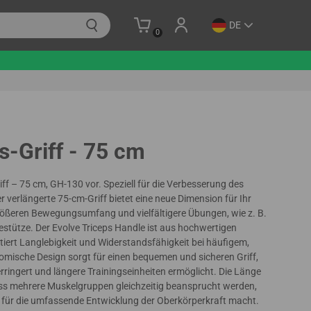
DE
0
s-Griff - 75 cm
riff – 75 cm, GH-130 vor. Speziell für die Verbesserung des
er verlängerte 75-cm-Griff bietet eine neue Dimension für Ihr
größeren Bewegungsumfang und vielfältigere Übungen, wie z. B.
stütze. Der Evolve Triceps Handle ist aus hochwertigen
ntiert Langlebigkeit und Widerstandsfähigkeit bei häufigem,
omische Design sorgt für einen bequemen und sicheren Griff,
ringert und längere Trainingseinheiten ermöglicht. Die Länge
 dass mehrere Muskelgruppen gleichzeitig beansprucht werden,
t für die umfassende Entwicklung der Oberkörperkraft macht.