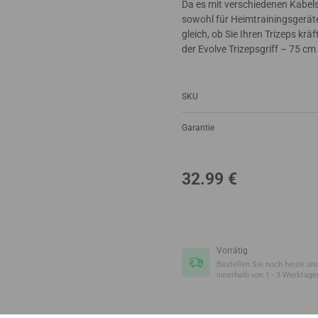
Da es mit verschiedenen Kabelsy
sowohl für Heimtrainingsgeräte
gleich, ob Sie Ihren Trizeps kr
der Evolve Trizepsgriff – 75 cm
SKU
Garantie
32.99
€
Vorrätig
Bestellen Sie noch heute und
innerhalb von 1 - 3 Werktage