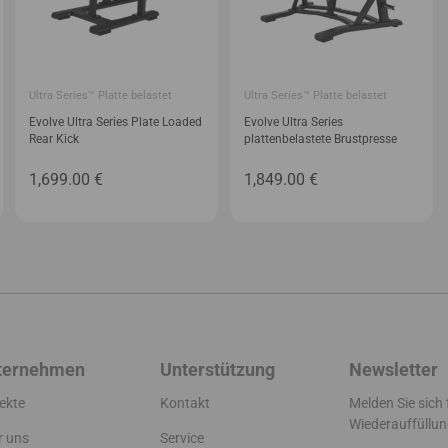
Ultra Series™ Platte belastet
Ultra Series™ Platte belastet
Evolve Ultra Series Plate Loaded
Evolve Ultra Series
Rear Kick
plattenbelastete Brustpresse
1,699.00
€
1,849.00
€
ternehmen
Unterstützung
Newsletter
ekte
Kontakt
Melden Sie sich
Wiederauffüllun
r uns
Service