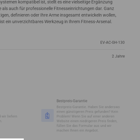
stemen kompatibel ist, stellt es eine vielseitige Ergänzung
 als auch für professionelle Fitnesseinrichtungen dar. Ganz
äftigen, definieren oder Ihre Arme insgesamt entwickeln wollen,
 ist ein unverzichtbares Werkzeug in Ihrem Fitness-Arsenal.
EV-AC-GH-130
2 Jahre
Bestpreis-Garantie
Bestpreis-Garantie. Haben Sie anderswo
einen günstigeren Preis gefunden? Kein
 wir liefern
Problem! Wenn Sie auf einer anderen
n.
Website einen niedrigeren Preis finden,
füllen Sie das Formular aus und wir
machen Ihnen ein Angebot.