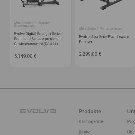
Maschinen mit digitaler
Stärkeauswahl
Ultra Series™ Platte belastet
Evolve Digital Strength Series
Evolve Ultra Serie Plate Loaded
Brust- und Schulterpresse mit
Pullover
Gewichtsauswahl (DS-421)
2,299.00
€
5,149.00
€
Produkte
Un
Kardiogeräte
Proj
Bänke
Übe