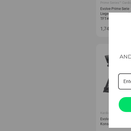
Prime Series™ Cardi
Evolve Prime Serie
Liegeergometer mit
TFT-Konsole (RB-P
1,749.00
€
AND
Kardiogeräte
Evolve Laufband mi
Konsole (175-LED)