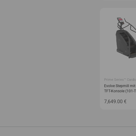
Prime Series™ Cardi
Evolve Stepmill mit 
TFT-Konsole (101-
7,649.00
€