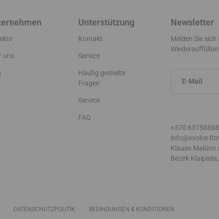
ternehmen
Unterstützung
Newsletter
ekte
Kontakt
Melden Sie sich
Wiederauffüllun
r uns
Service
g
Häufig gestellte
Fragen
Service
FAQ
+370 63758888
info@evolve-fit
Klauso Malūno st
Bezirk Klaipėda,
DATENSCHUTZPOLITIK
BEDINGUNGEN & KONDITIONEN