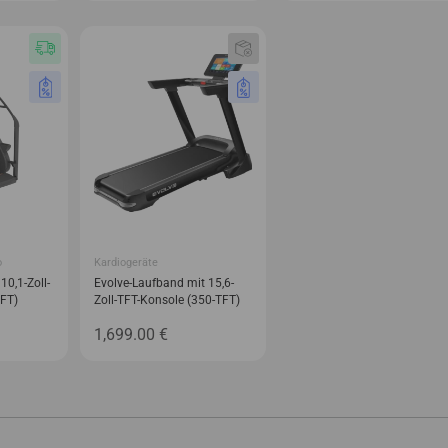
o
Kardiogeräte
10,1-Zoll-
Evolve-Laufband mit 15,6-
TFT)
Zoll-TFT-Konsole (350-TFT)
1,699.00
€