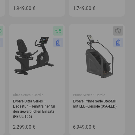
1,949.00
€
1,749.00
€
Ultra Series™ Cardio
Prime Series™ Cardio
Evolve Ultra Series –
Evolve Prime Serie StepMill
Liegestuhl-Heimtrainer für
mit LED-Konsole (056-LED)
den gewerblichen Einsatz
(RB-UL-156)
2,299.00
€
6,949.00
€