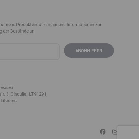
 für neue Produkteinführungen und Informationen zur
g der Bestände an
ness.eu
r. 3, Ginduliai, LT-91291,
 Litauen
a