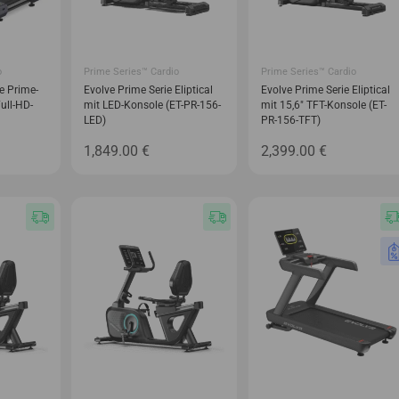
o
Prime Series™ Cardio
Prime Series™ Cardio
e Prime-
Evolve Prime Serie Eliptical
Evolve Prime Serie Eliptical
Full-HD-
mit LED-Konsole (ET-PR-156-
mit 15,6″ TFT-Konsole (ET-
LED)
PR-156-TFT)
1,849.00
€
2,399.00
€