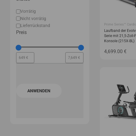
Status
Vorrätig
Nicht vorrätig
Prime Series™ Cardi
Lieferrückstand
Laufband der Evolv
Preis
Serie mit 21,5-Zoll-
Konsole (215X-BL)
4,699.00
€
ANWENDEN