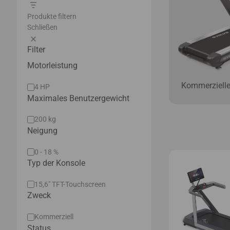
Produkte filtern
Schließen
Filter
Motorleistung
Kommerzielle
Motor
4 HP
power
Maximales Benutzergewicht
Max
200 kg
user
Neigung
weight
Incline
0 - 18 %
Typ der Konsole
Console
15,6" TFT-Touchscreen
type
Zweck
Purpose
Kommerziell
Status