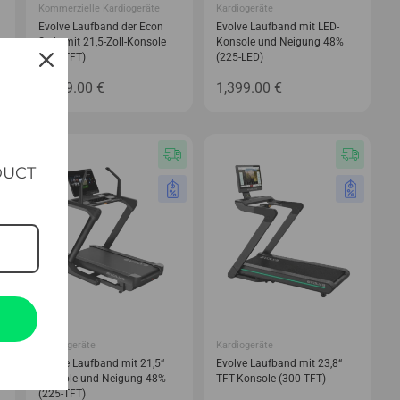
Kommerzielle Kardiogeräte
Kardiogeräte
Evolve Laufband der Econ
Evolve Laufband mit LED-
Serie mit 21,5-Zoll-Konsole
Konsole und Neigung 48%
(550-TFT)
(225-LED)
3,049.00
€
1,399.00
€
DUCT
Kardiogeräte
Kardiogeräte
Evolve Laufband mit 21,5“
Evolve Laufband mit 23,8“
Konsole und Neigung 48%
TFT-Konsole (300-TFT)
(225-TFT)