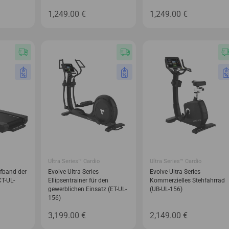
1,249.00
€
1,249.00
€
Ultra Series™ Cardio
Ultra Series™ Cardio
ufband der
Evolve Ultra Series
Evolve Ultra Series
CT-UL-
Ellipsentrainer für den
Kommerzielles Stehfahrrad
gewerblichen Einsatz (ET-UL-
(UB-UL-156)
156)
3,199.00
€
2,149.00
€