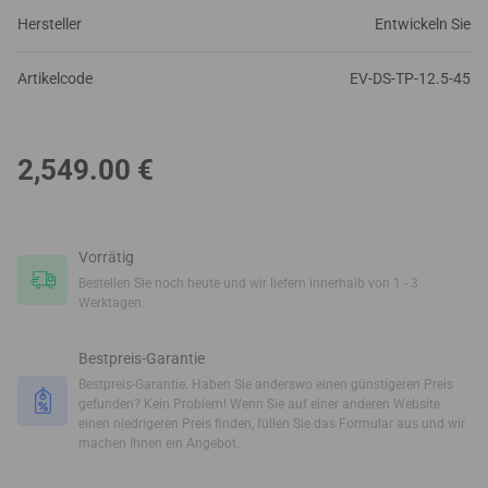
Hersteller
Entwickeln Sie
Artikelcode
EV-DS-TP-12.5-45
2,549.00
€
Vorrätig
Bestellen Sie noch heute und wir liefern innerhalb von 1 - 3
Werktagen.
Bestpreis-Garantie
Bestpreis-Garantie. Haben Sie anderswo einen günstigeren Preis
gefunden? Kein Problem! Wenn Sie auf einer anderen Website
einen niedrigeren Preis finden, füllen Sie das Formular aus und wir
machen Ihnen ein Angebot.