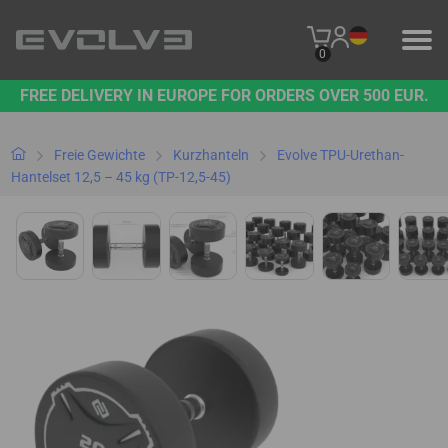
0
FREE DELIVERY IN EUROPE FOR ORDERS OVER 500 EUR.
PRODUKTE
UNSERE MARKE
Freie Gewichte
Kurzhanteln
Evolve TPU-Urethan-
Hantelset 12,5 – 45 kg (TP-12,5-45)
KONTAKT
B2B-PLATTFORM