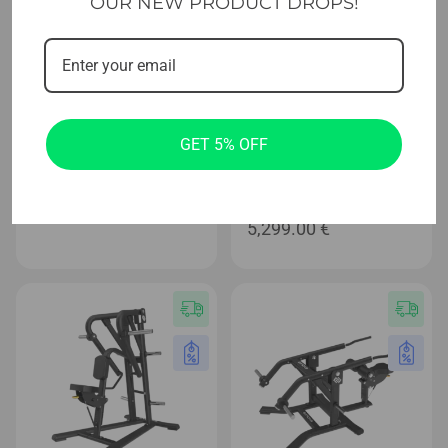
OUR NEW PRODUCT DROPS!
Ultra Series™ Platte belastet
Kurzhanteln
Evolve Ultra Series Plate
Evolve Ultra Series CPU-
GET 5% OFF
Loaded Rear Kick
Urethan-Hantelset 37,5 –
60 kg (CP-37.5-60)
1,699.00
€
5,299.00
€