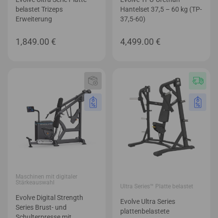
belastet Trizeps
Hantelset 37,5 – 60 kg (TP-
Erweiterung
37,5-60)
1,849.00
€
4,499.00
€
Maschinen mit digitaler
Stärkeauswahl
Ultra Series™ Platte belastet
Evolve Digital Strength
Evolve Ultra Series
Series Brust- und
plattenbelastete
Schulterpresse mit