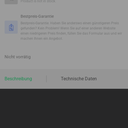
Product is not in stock.
Bestpreis-Garantie
Bestpreis-Garantie. Haben Sie anderswo einen günstigeren Preis
gefunden? Kein Problem! Wenn Sie auf einer anderen Website
einen niedrigeren Preis finden, füllen Sie das Formular aus und wir
machen Ihnen ein Angebot.
Nicht vorrätig
Beschreibung
Technische Daten