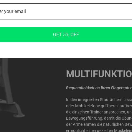
Die Sicherheit steht an erster Stelle,
Kraftgeräte vollständig mit undurc
nicht nur die Sicherheit beim Trainin
Ändern des Widerstands ist ein Kinde
GET 5% OFF
Gewichtsbereich. Jede Hantelscheibe
geschützt.
MULTIFUNKTI
Bequemlichkeit an Ihren Fingerspit
In den integrierten Staufächern lass
oder Mobiltelefone griffbereit aufb
die einzelnen Trainer ansprechen, u
Bewegungsführung, damit die Übung
der Arme ahmen die natürlichen Bew
ermöglicht einen gezielten Muskelei