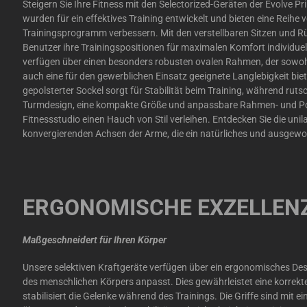
Steigern Sie Ihre Fitness mit den Selectorized-Geräten der Evolve Pr
wurden für ein effektives Training entwickelt und bieten eine Reihe 
Trainingsprogramm verbessern. Mit den verstellbaren Sitzen und 
Benutzer ihre Trainingspositionen für maximalen Komfort individue
verfügen über einen besonders robusten ovalen Rahmen, der sowohl
auch eine für den gewerblichen Einsatz geeignete Langlebigkeit biet
gepolsterter Sockel sorgt für Stabilität beim Training, während rutsc
Turmdesign, eine kompakte Größe und anpassbare Rahmen- und Po
Fitnessstudio einen Hauch von Stil verleihen. Entdecken Sie die uni
konvergierenden Achsen der Arme, die ein natürliches und ausgewo
ERGONOMISCHE EXZELLEN
Maßgeschneidert für Ihren Körper
Unsere selektiven Kraftgeräte verfügen über ein ergonomisches Des
des menschlichen Körpers anpasst. Dies gewährleistet eine korrek
stabilisiert die Gelenke während des Trainings. Die Griffe sind mit 