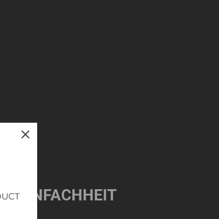
ND EINFACHHEIT
DUCT