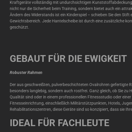
Kraftgeräte vollständig mit undurchsichtigen Kunststoffabdeckung
nicht nur die Sicherheit beim Training, sondern bietet auch ein attr
Ändern des Widerstands ist ein Kinderspiel – schieben Sie den Stif
Gewichtsbereich. Jede Hantelscheibe ist durch eine zusätzliche ko
geschützt.
GEBAUT FÜR DIE EWIGKEIT
Robuster Rahmen
Der aus geschweißten, pulverbeschichteten Ovalrohren gefertigte R
besonders langlebig, sondern auch rostfrei. Ganz gleich, ob Sie zu
Qualität sind oder in einem professionellen Fitnessstudio oder eine
Fitnesseinrichtung, einschließlich Militärstützpunkten, Hotels, Ju
Rehabilitationszentren, diese Geräte sind so konzipiert, dass sie Ih
IDEAL FÜR FACHLEUTE