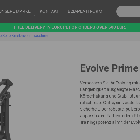
UNSERE MARKE
KONTAKT
B2B-PLATTFORM
FREE DELIVERY IN EUROPE FOR ORDERS OVER 500 EUR.
e Serie Kniebeugenmaschine
Evolve Prime
Verbessern Sie Ihr Training mi
Langlebigkeit ausgelegte Masch
Körperhaltung und Stabilität 
rutschfeste Griffe, ein verstel
Sicherheit. Der robuste, pulve
anpassbaren Farben jedem Fitne
Trainingspotenzial mit der Ev