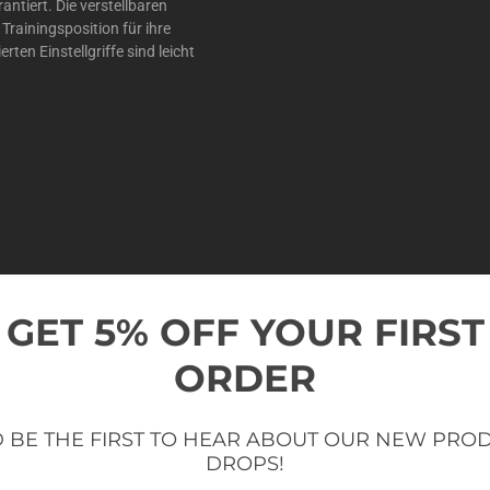
antiert. Die verstellbaren
Trainingsposition für ihre
rten Einstellgriffe sind leicht
GET 5% OFF YOUR FIRST
ORDER
SICHERHEIT U
 BE THE FIRST TO HEAR ABOUT OUR NEW PRO
DROPS!
Mühelose Anpassungen