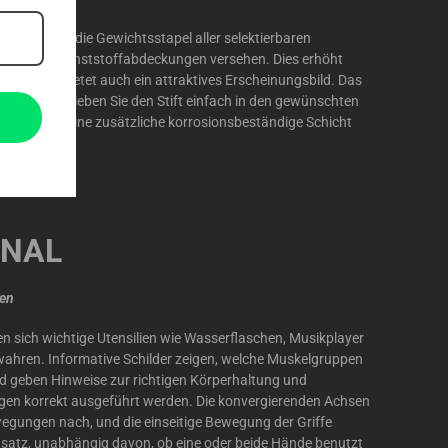
 deshalb sind die Gewichtsstapel aller selektierbaren
hsichtigen Kunststoffabdeckungen versehen. Dies erhöht
g, sondern bietet auch ein attraktives Erscheinungsbild. Das
rspiel – schieben Sie den Stift einfach in den gewünschten
 ist durch eine zusätzliche korrosionsbeständige Schicht
ONAL
zen
en sich wichtige Utensilien wie Wasserflaschen, Musikplayer
ewahren. Informative Schilder zeigen, welche Muskelgruppen
nd geben Hinweise zur richtigen Körperhaltung und
en korrekt ausgeführt werden. Die konvergierenden Achsen
egungen nach, und die einseitige Bewegung der Griffe
nsatz, unabhängig davon, ob eine oder beide Hände benutzt