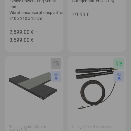
Evolve Powerlifting Schall-
Stangenhalfter (CC-03)
und
Vibrationsabsorptionsplattform
19.99
€
310 x 210 x 10 cm
2,599.00
€
–
Preisspanne:
3,599.00
€
2,599.00 €
bis
3,599.00 €
Trainingsgeräte für den
Übergreifend & funktional
Wettkampf