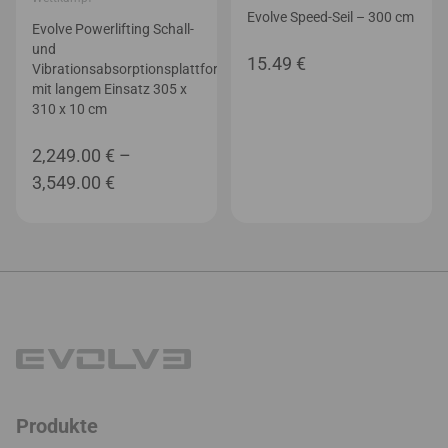
Evolve Speed-Seil – 300 cm
Evolve Powerlifting Schall-
und
15.49
€
Vibrationsabsorptionsplattform
mit langem Einsatz 305 x
310 x 10 cm
2,249.00
€
–
Preisspanne:
3,549.00
€
2,249.00 €
bis
3,549.00 €
Produkte