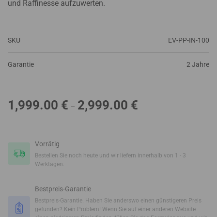
und Raffinesse aufzuwerten.
SKU
EV-PP-IN-100
Garantie
2 Jahre
Preisspanne:
1,999.00
€
2,999.00
€
–
1,999.00 €
bis
2,999.00 €
Vorrätig
Bestellen Sie noch heute und wir liefern innerhalb von 1 - 3
Werktagen.
Bestpreis-Garantie
Bestpreis-Garantie. Haben Sie anderswo einen günstigeren Preis
gefunden? Kein Problem! Wenn Sie auf einer anderen Website