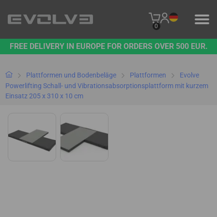
0
FREE DELIVERY IN EUROPE FOR ORDERS OVER 500 EUR.
PRODUKTE
UNSERE MARKE
Plattformen und Bodenbeläge
Plattformen
Evolve
Powerlifting Schall- und Vibrationsabsorptionsplattform mit kurzem
Einsatz 205 x 310 x 10 cm
KONTAKT
B2B-PLATTFORM