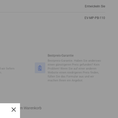
Entwickeln Sie
EV-MP-PB-110
Bestpreis-Garantie
Bestpreis-Garantie. Haben Sie anderswo
einen günstigeren Preis gefunden? Kein
 wir liefern
Problem! Wenn Sie auf einer anderen
n.
Website einen niedrigeren Preis finden,
füllen Sie das Formular aus und wir
machen Ihnen ein Angebot.
In den Warenkorb