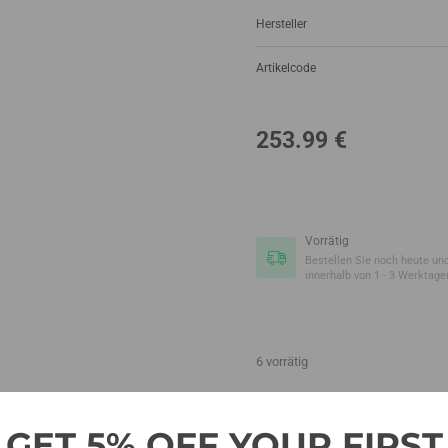
Hersteller
Artikelcode
253.99
€
Vorrätig
Bestellen Sie noch heute und
innerhalb von 1 - 3 Werktage
6 vorrätig
GET 5% OFF YOUR FIRST