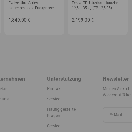
Evolve Ultra Series
Evolve TPU-Urethan-Hantelset
plattenbelastete Brustpresse
12,5 – 35 kg (TP-12,5-35)
1,849.00
€
2,199.00
€
ternehmen
Unterstützung
Newsletter
ekte
Kontakt
Melden Sie sich
Wiederauffüllun
r uns
Service
g
Häufig gestellte
Fragen
Service