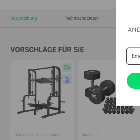
Beschreibung
Technische Daten
AND
VORSCHLÄGE FÜR SIE
Ultra Series™ Platte belastet
Kurzhanteln