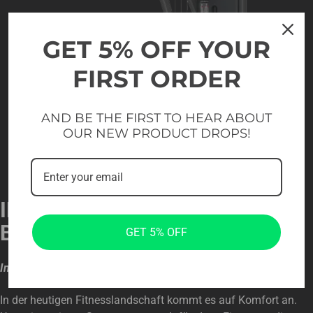
GET 5% OFF YOUR
FIRST ORDER
AND BE THE FIRST TO HEAR ABOUT
OUR NEW PRODUCT DROPS!
INTELLIGENTE
BEQUEMLICHKEIT
GET 5% OFF
Integrierter Stauraum für moderne Workouts
In der heutigen Fitnesslandschaft kommt es auf Komfort an.