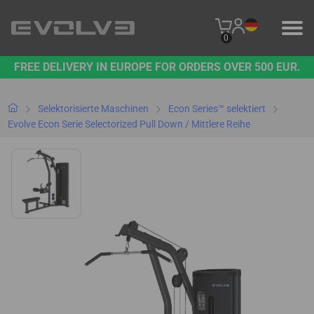
0
FREE DELIVERY IN EUROPE FOR ORDERS OVER 500 EUR.
PRODUKTE
UNSERE MARKE
Selektorisierte Maschinen
Econ Series™ selektiert
Evolve Econ Serie Selectorized Pull Down / Mittlere Reihe
KONTAKT
B2B-PLATTFORM