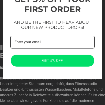
FIRST ORDER
AND BE THE FIRST TO HEAR ABOUT
OUR NEW PRODUCT DROPS!
INTELLIGENTE
BEQUEMLICHKEIT
GET 5% OFF
Integrierter Stauraum für moderne Workouts
In der heutigen Fitnesslandschaft kommt es auf Komfort an.
Unser integrierter Stauraum sorgt dafür, dass Fitnessstudio-
Besitzer und -Enthusiasten Wasserflaschen, Mobiltelefone und
anderes Zubehör in Reichweite aufbewahren können. Es ist eine
kleine, aber wirkungsvolle Funktion, die auf die modernen