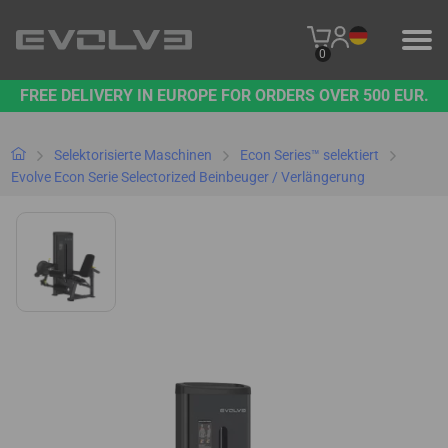
0
FREE DELIVERY IN EUROPE FOR ORDERS OVER 500 EUR.
PRODUKTE
UNSERE MARKE
Selektorisierte Maschinen
Econ Series™ selektiert
Evolve Econ Serie Selectorized Beinbeuger / Verlängerung
KONTAKT
B2B-PLATTFORM