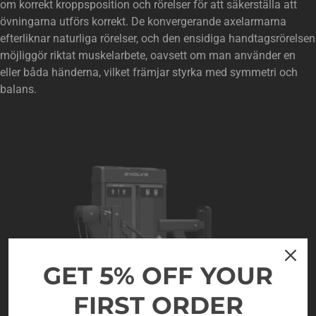
om korrekt kroppsposition och rörelser för att säkerställa att
övningarna utförs korrekt. De konvergerande axelarmarna
efterliknar naturliga rörelser, och den ensidiga handtagsrörelsen
möjliggör riktat muskelarbete, oavsett om man använder en
eller båda händerna, vilket främjar styrka med symmetri och
balans.
GET 5% OFF YOUR
FIRST ORDER