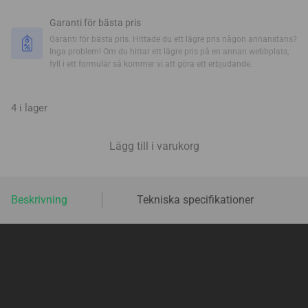
Garanti för bästa pris
Garanti för bästa pris. Hittade du ett lägre pris någon annanstans?
Inga problem! Om du hittar ett lägre pris på en annan webbplats,
fyll i ett formulär så kommer vi att göra ett erbjudande.
4 i lager
Lägg till i varukorg
Beskrivning
Tekniska specifikationer