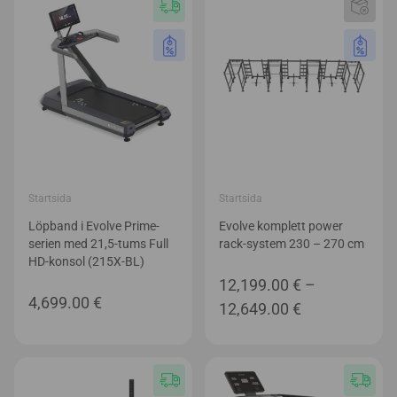
Startsida
Startsida
Löpband i Evolve Prime-
Evolve komplett power
serien med 21,5-tums Full
rack-system 230 – 270 cm
HD-konsol (215X-BL)
12,199.00
€
–
4,699.00
€
Prisintervall:
12,649.00
€
12,199.00 €
till
12,649.00 €