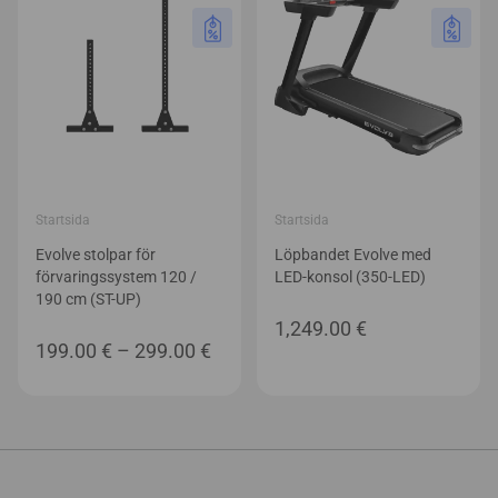
Startsida
Startsida
Evolve stolpar för
Löpbandet Evolve med
förvaringssystem 120 /
LED-konsol (350-LED)
190 cm (ST-UP)
1,249.00
€
Prisintervall:
199.00
€
–
299.00
€
199.00 €
till
299.00 €