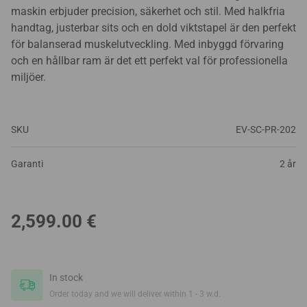
maskin erbjuder precision, säkerhet och stil. Med halkfria
handtag, justerbar sits och en dold viktstapel är den perfekt
för balanserad muskelutveckling. Med inbyggd förvaring
och en hållbar ram är det ett perfekt val för professionella
miljöer.
SKU
EV-SC-PR-202
Garanti
2 år
2,599.00
€
In stock
Order today and we will deliver within 1 - 3 w.d.