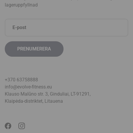
lageruppfyllnad
+370 63758888
info@evolve-fitness.eu
Klauso Malūno str. 3, Ginduliai, LT-91291,
Klaipėda-distriktet, Litauen
a