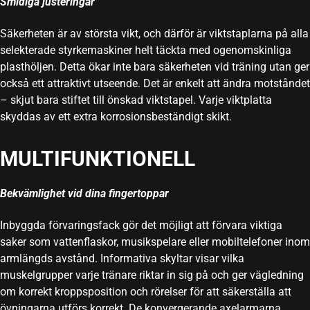
Smidiga justeringar
Säkerheten är av största vikt, och därför är viktstaplarna på alla
selekterade styrkemaskiner helt täckta med ogenomskinliga
plasthöljen. Detta ökar inte bara säkerheten vid träning utan ger
också ett attraktivt utseende. Det är enkelt att ändra motståndet
– skjut bara stiftet till önskad viktstapel. Varje viktplatta
skyddas av ett extra korrosionsbeständigt skikt.
MULTIFUNKTIONELL
Bekvämlighet vid dina fingertoppar
Inbyggda förvaringsfack gör det möjligt att förvara viktiga
saker som vattenflaskor, musikspelare eller mobiltelefoner inom
armlängds avstånd. Informativa skyltar visar vilka
muskelgrupper varje tränare riktar in sig på och ger vägledning
om korrekt kroppsposition och rörelser för att säkerställa att
övningarna utförs korrekt. De konvergerande axelarmarna