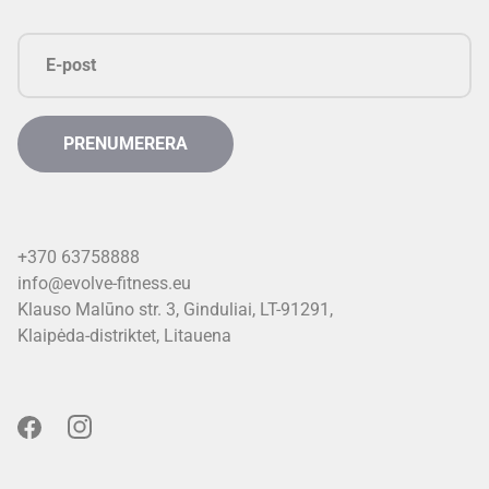
+370 63758888
info@evolve-fitness.eu
Klauso Malūno str. 3, Ginduliai, LT-91291,
Klaipėda-distriktet, Litauen
a