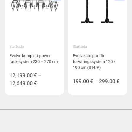
Startsida
Startsida
Evolve komplett power
Evolve stolpar för
rack-system 230 – 270 cm
förvaringssystem 120 /
190 cm (ST-UP)
12,199.00
€
–
Prisin
199.00
€
–
299.00
€
Prisintervall:
12,649.00
€
199.0
12,199.00 €
till
till
299.0
12,649.00 €