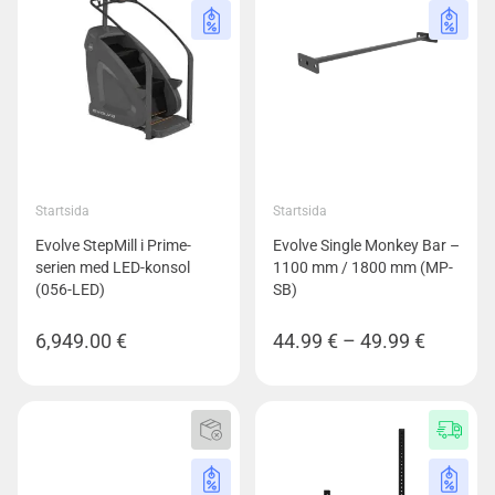
Startsida
Startsida
Evolve StepMill i Prime-
Evolve Single Monkey Bar –
serien med LED-konsol
1100 mm / 1800 mm (MP-
(056-LED)
SB)
Prisinter
6,949.00
€
44.99
€
–
49.99
€
44.99 €
till
49.99 €