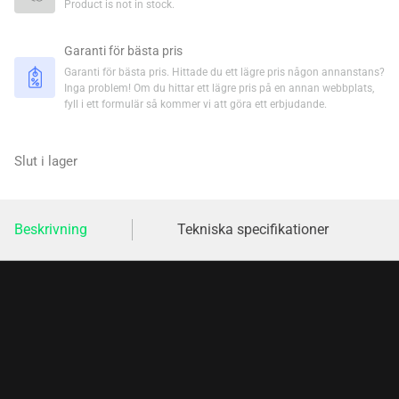
Product is not in stock.
Garanti för bästa pris
Garanti för bästa pris. Hittade du ett lägre pris någon annanstans?
Inga problem! Om du hittar ett lägre pris på en annan webbplats,
fyll i ett formulär så kommer vi att göra ett erbjudande.
Slut i lager
Beskrivning
Tekniska specifikationer