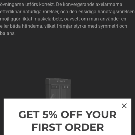
övningarna utförs korrekt. De konvergerande axelarmarna
efterliknar naturliga rörelser, och den ensidiga handtagsrörelsen
möjliggör riktat muskelarbete, oavsett om man använder en
eller båda händerna, vilket främjar styrka med symmetri och
balans.
GET 5% OFF YOUR
FIRST ORDER