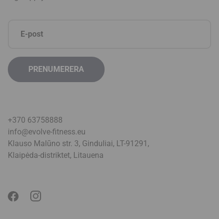
+370 63758888
info@evolve-fitness.eu
Klauso Malūno str. 3, Ginduliai, LT-91291,
Klaipėda-distriktet, Litauen
a