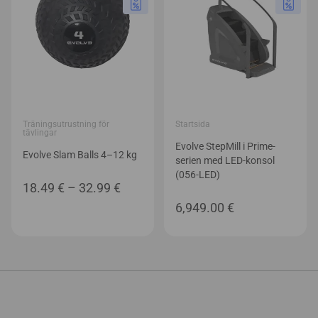
Träningsutrustning för
Startsida
tävlingar
Evolve StepMill i Prime-
Evolve Slam Balls 4–12 kg
serien med LED-konsol
(056-LED)
Prisintervall:
18.49
€
–
32.99
€
18.49 €
6,949.00
€
till
32.99 €