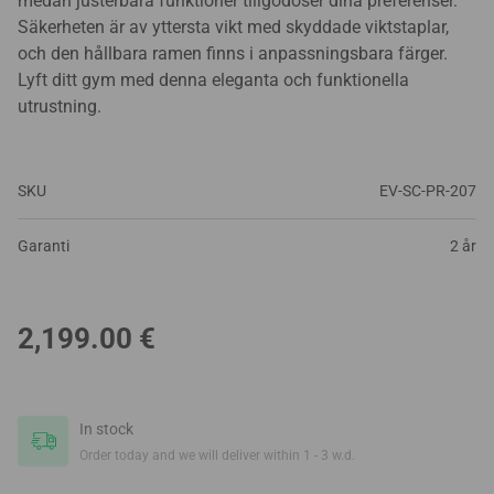
medan justerbara funktioner tillgodoser dina preferenser.
Säkerheten är av yttersta vikt med skyddade viktstaplar,
och den hållbara ramen finns i anpassningsbara färger.
Lyft ditt gym med denna eleganta och funktionella
utrustning.
SKU
EV-SC-PR-207
Garanti
2 år
2,199.00
€
In stock
Order today and we will deliver within 1 - 3 w.d.