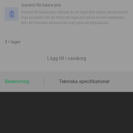
Garanti för bästa pris
Garanti för bästa pris. Hittade du ett lägre pris någon annanstans?
Inga problem! Om du hittar ett lägre pris på en annan webbplats,
fyll i ett formulär så kommer vi att göra ett erbjudande.
3 i lager
Lägg till i varukorg
Beskrivning
Tekniska specifikationer