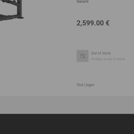
Garanti
2,599.00
€
Out of stock
Product is not in stock.
Slut i lager