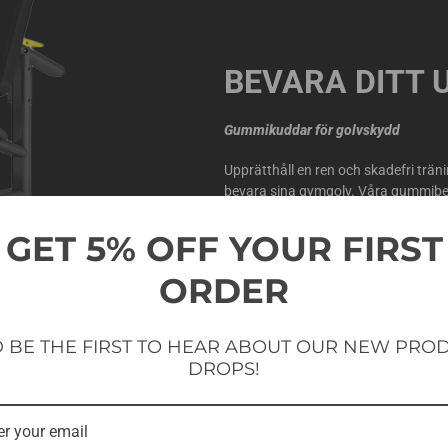
BEVARA DITT
Gummikuddar för golvskydd
Upprätthåll en ren och skadefri trä
bevara sina gymgolv. Våra gummibel
vilket gör Econ-serien till ett kostn
GET 5% OFF YOUR FIRST
ORDER
 BE THE FIRST TO HEAR ABOUT OUR NEW PRO
DROPS!