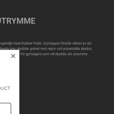
 UTRYMME
ningsmiljö med Rubber Pads. Gymägare förstår vikten av att
agda ben skyddar golvet mot repor och potentiella skador,
adseffektivt val för gymägare som vill skydda sitt utrymme.
DUCT