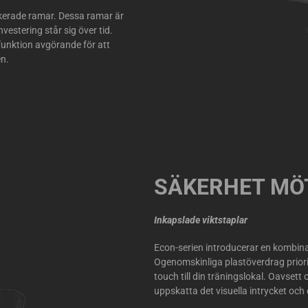
ckerade ramar. Dessa ramar är
vestering står sig över tid.
unktion avgörande för att
en.
SÄKERHET MÖT
Inkapslade viktstaplar
Econ-serien introducerar en kombina
Ogenomskinliga plastöverdrag priori
touch till din träningslokal. Oavset
uppskatta det visuella intrycket och