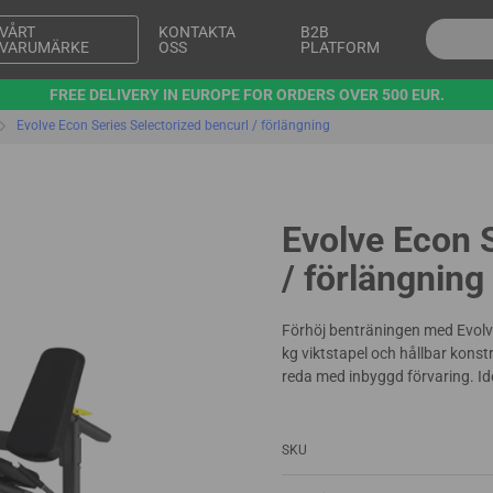
VÅRT
KONTAKTA
B2B
VARUMÄRKE
OSS
PLATFORM
FREE DELIVERY IN EUROPE FOR ORDERS OVER 500 EUR.
Evolve Econ Series Selectorized bencurl / förlängning
Evolve Econ S
/ förlängning
Förhöj benträningen med Evolv
kg viktstapel och hållbar konst
reda med inbyggd förvaring. Ide
SKU