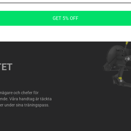
örvaring gör att gymägare och
GET 5% OFF
 tillbehör inom räckhåll. Det
ose dina kunders moderna
TET
ymägare och chefer för
oende. Våra handtag är täckta
ver under sina träningspass.