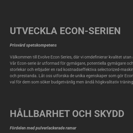
UTVECKLA ECON-SERIEN
Prisvärd spetskompetens
Välkommen till Evolve Econ Series, där vi omdefinierar kvalitet utan
Vår Econ-serie är utformad för gymägare, potentiella gymägare och 
storlekar och erbjuder en rad kostnadseffektiva selectorized-maskine
och prestanda. Låt oss utforska de unika egenskaper som gör Econ-se
val för dem som söker budgetvänlig men ändå högkvalitativ tränin
HÅLLBARHET OCH SKYDD
Fördelen med pulverlackerade ramar