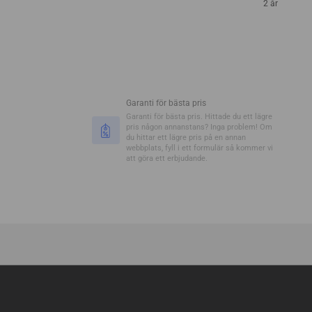
2 år
Garanti för bästa pris
Garanti för bästa pris. Hittade du ett lägre
pris någon annanstans? Inga problem! Om
du hittar ett lägre pris på en annan
webbplats, fyll i ett formulär så kommer vi
att göra ett erbjudande.