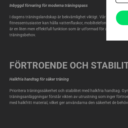
Inbyggd förvaring för moderna träningspass
I dagens träningslandskap är bekvämlighet viktigt. Vår inbyggda f
fitnessentusiaster kan hålla vattenflaskor, mobiltelefoner och andra
är en liten men effektfull funktion som är utformad för att tillgod
träningsbehov.
FÖRTROENDE OCH STABILI
Halkfria handtag för säker träning
Prioritera träningssäkerhet och stabilitet med halkfria handtag. G
träningsanläggningar förstår vikten av utrustning som inger förtr
med halkfritt material, vilket ger användarna den säkerhet de behö