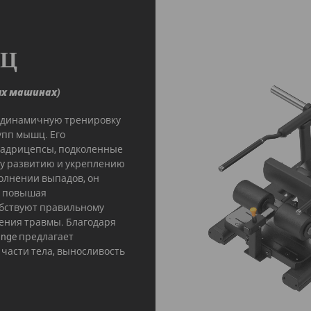
ШЦ
ых машинах)
ает динамичную тренировку
упп мышц. Его
квадрицепсы, подколенные
му развитию и укреплению
олнении выпадов, он
, повышая
обствуют правильному
чения травмы. Благодаря
nge предлагает
части тела, выносливость