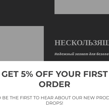
НЕСКОЛЬЗЯЩ
Надежный захват для безопа
Некоторые скамьи серии Econ и
позволяет настроить тренировк
GET 5% OFF YOUR FIRST
упражнений.
ORDER
 BE THE FIRST TO HEAR ABOUT OUR NEW PRO
ДОЛГОВЕЧНО
DROPS!
СТАБИЛЬНО