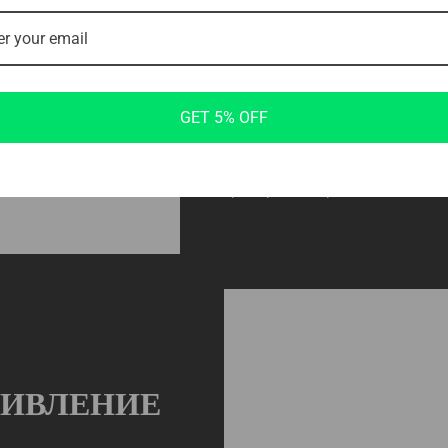
Прочная рама
Его прочная рама обеспечивает 
позволяя уверенно выполнять 
GET 5% OFF
об устойчивости оборудования.
эффективно использовать прост
обеспечивая оптимальную трен
тренировки икроножных.
ТИВЛЕНИЕ