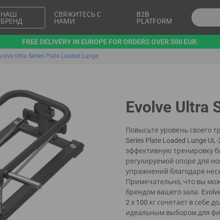
НАШ
СВЯЖИТЕСЬ С
B2B
БРЕНД
НАМИ
PLATFORM
FREE DELIVERY IN EUROPE FOR ORDERS OVER 500 EUR.
volve Ultra Series Plate Loaded Lunge
Evolve Ultra 
Повысьте уровень своего т
Series Plate Loaded Lunge 
эффективную тренировку б
регулируемой опоре для но
упражнений благодаря нес
Примечательно, что вы мож
брендом вашего зала. Evolv
2 x 100 кг сочетает в себе 
идеальным выбором для фит