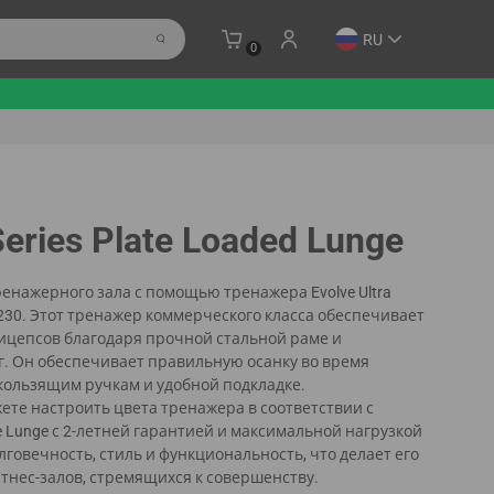
RU
0
Series Plate Loaded Lunge
ренажерного зала с помощью тренажера Evolve Ultra
UL-230. Этот тренажер коммерческого класса обеспечивает
ицепсов благодаря прочной стальной раме и
г. Он обеспечивает правильную осанку во время
кользящим ручкам и удобной подкладке.
ете настроить цвета тренажера в соответствии с
e Lunge с 2-летней гарантией и максимальной нагрузкой
долговечность, стиль и функциональность, что делает его
нес-залов, стремящихся к совершенству.