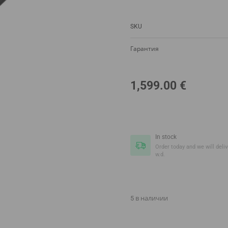
SKU
Гарантия
1,599.00
€
In stock
Order today and we will delive
w.d.
5 в наличии