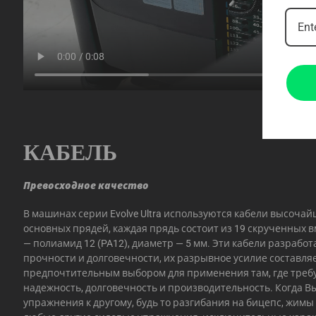
КАБЕЛЬ
Превосходное качество
В машинах серии Evolve Ultra используются кабели высочай
основных прядей, каждая прядь состоит из 19 скрученных 
— полиамид 12 (PA12), диаметр — 5 мм. Эти кабели разрабо
прочности и долговечности, их разрывное усилие составляет
предпочтительным выбором для применения там, где треб
надежность, долговечность и производительность. Когда В
упражнения к другому, будь то разгибания на бицепс, жимы о