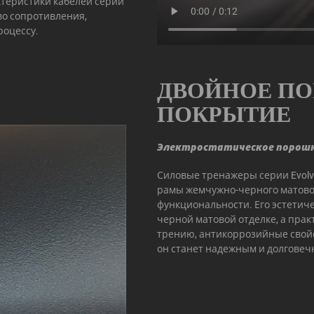
теристики кабелей серии
во сопротивления,
роцессу.
ДВОЙНОЕ П
ПОКРЫТИЕ
Электростатическое порош
Силовые тренажеры серии Evolv
рамы жемчужно-черного матово
функциональности. Его эстетич
черной матовой отделке, а прак
трению, антикоррозийные свойс
он станет надежным и долговеч