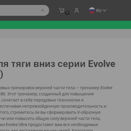
RU
0
я тяги вниз серии Evolve
)
вых тренировок верхней части тела — тренажер Evolve
 UL-280. Этот тренажер, созданный для повышения
 сочетает в себе передовые технологии и
беспечивая непревзойденную производительность и
 того, стремитесь ли вы сформировать V-образную
чи или повысить общую силу верхней части тела,
ии Evolve Ultra предоставит вам все необходимые
ость для достижения ваших целей. Благодаря