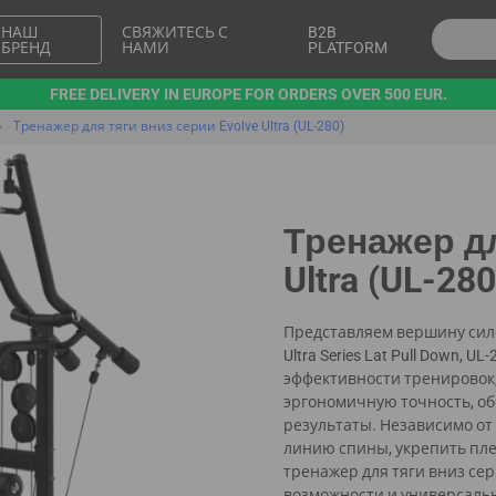
НАШ
СВЯЖИТЕСЬ С
B2B
БРЕНД
НАМИ
PLATFORM
FREE DELIVERY IN EUROPE FOR ORDERS OVER 500 EUR.
Тренажер для тяги вниз серии Evolve Ultra (UL-280)
Тренажер дл
Ultra (UL-280
Представляем вершину сило
Ultra Series Lat Pull Down,
эффективности тренировок,
эргономичную точность, о
результаты. Независимо от
линию спины, укрепить пле
тренажер для тяги вниз сер
возможности и универсальн