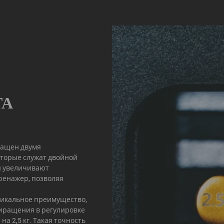
ТА
снащен двумя
оторые служат двойной
и увеличивают
ренажер, позволяя
никальное преимущество,
риращения в регулировке
а 2,5 кг. Такая точность