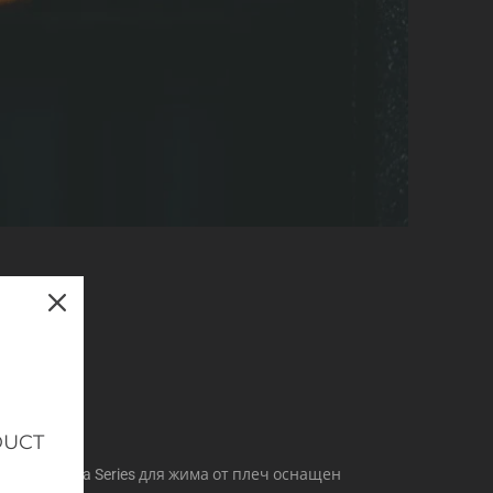
ЕК
DUCT
volve Ultra Series для жима от плеч оснащен