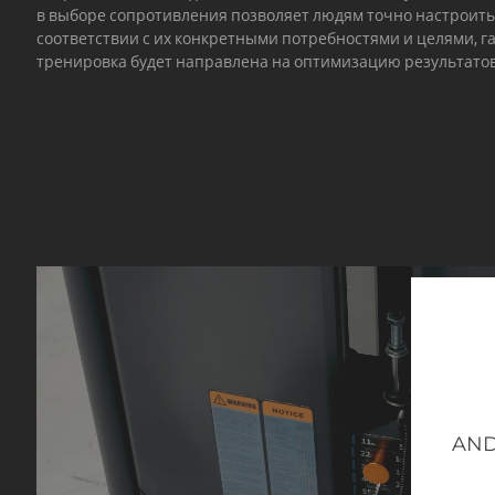
в выборе сопротивления позволяет людям точно настроить
соответствии с их конкретными потребностями и целями, г
тренировка будет направлена на оптимизацию результатов
AND