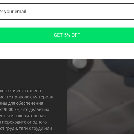
уровнем сопротивления 85 кг, но
добавить до 122,5 кг для еще б
весовой стек обеспечивает без
GET 5% OFF
шего качества: шесть
вместе проволок, материал
таны для обеспечения
 9000 кН, что делает их
уется исключительная
ы переходите от одного
т груди, тяги к груди или