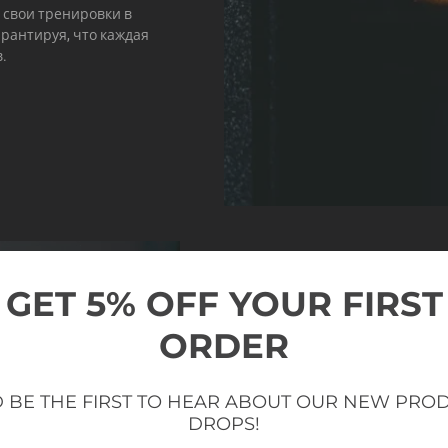
 свои тренировки в
арантируя, что каждая
.
GET 5% OFF YOUR FIRST
ORDER
ВЕСОВОЙ СТ
Настраивайте и добавляйте
 BE THE FIRST TO HEAR ABOUT OUR NEW PRO
DROPS!
Селекторизированный тренажер E