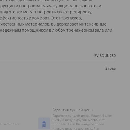
трукции и настраиваемым функциям пользователи
подготовки могут настроить свою тренировку,
фективность и комфорт. Этот тренажер,
ачественных материалов, выдерживает интенсивные
го надежным помощником в любом тренажерном зале или
EV-SC-UL-280
2 года
Гарантия лучшей цены
Гарантия лучшей цены. Нашли более
низкую цену в другом месте? Нет
r within 1 - 3
проблем! Если Вы найдете более
низкую цену на другом сайте,