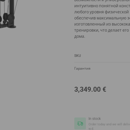
интуитивно понятной конс
любого уровня физической 
обеспечив максимальную эф
изготовленный из высокок
тренировки, что делает е
дома.
SKU
Гарантия
3,349.00
€
In stock
Order today and we will delive
w.d.