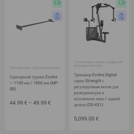
–
299.0
Селекторные станки с цифровой
регулировкой силы
Перекрестные и функциональные
Тренажер Evolve Digital
Одинарный турник Evolve
серии Strength с
— 1100 мм / 1800 мм (MP-
регулируемым весом для
SB)
разведения рук в
положении лежа / задней
Диапазон
44.99
€
–
49.99
€
дельты (DS-431)
цен:
5,099.00
€
44.99 €
–