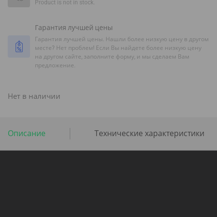
Product is not in stock.
Гарантия лучшей цены
Гарантия лучшей цены. Нашли более низкую цену в другом
месте? Нет проблем! Если Вы найдете более низкую цену
на другом сайте, заполните форму, и мы сделаем Вам
предложение.
Нет в наличии
Описание
Технические характеристики