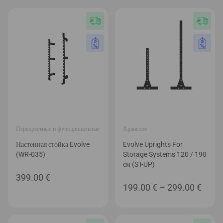
Перекрестные и функциональные
Хранение
Настенная стойка Evolve
Evolve Uprights For
(WR-035)
Storage Systems 120 / 190
см (ST-UP)
399.00
€
Диап
199.00
€
–
299.00
€
цен:
199.0