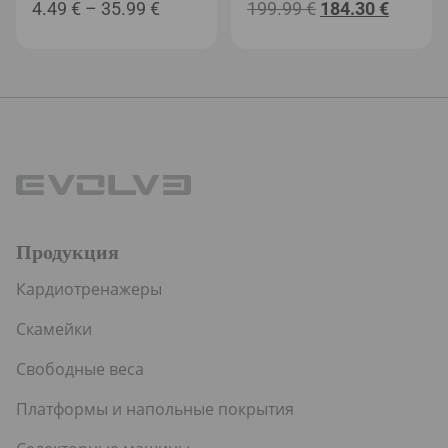
Диапазон
Первоначальн
Текущ
4.49
€
–
35.99
€
199.99
€
184.30
€
цен:
цена
цена:
4.49 €
составляла
184.30 
–
199.99 €.
35.99 €
Продукция
Кардиотренажеры
Скамейки
Свободные веса
Платформы и напольные покрытия