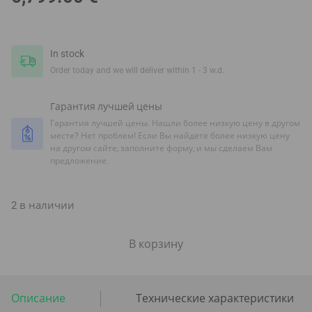
In stock
Order today and we will deliver within 1 - 3 w.d.
Гарантия лучшей цены
Гарантия лучшей цены. Нашли более низкую цену в другом
месте? Нет проблем! Если Вы найдете более низкую цену
на другом сайте, заполните форму, и мы сделаем Вам
предложение.
2 в наличии
В корзину
Описание
Технические характеристики