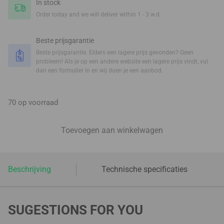
In stock
Order today and we will deliver within 1 - 3 w.d.
Beste prijsgarantie
Beste prijsgarantie. Elders een lagere prijs gevonden? Geen
probleem! Als je op een andere website een lagere prijs vindt, vul
dan een formulier in en wij doen je een aanbod.
70 op voorraad
Toevoegen aan winkelwagen
Beschrijving
Technische specificaties
SUGESTIONS FOR YOU