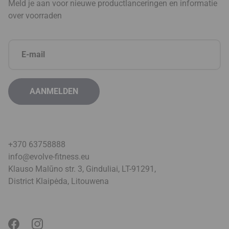
Meld je aan voor nieuwe productlanceringen en informatie
over voorraden
+370 63758888
info@evolve-fitness.eu
Klauso Malūno str. 3, Ginduliai, LT-91291,
District Klaipėda, Litouwen
a