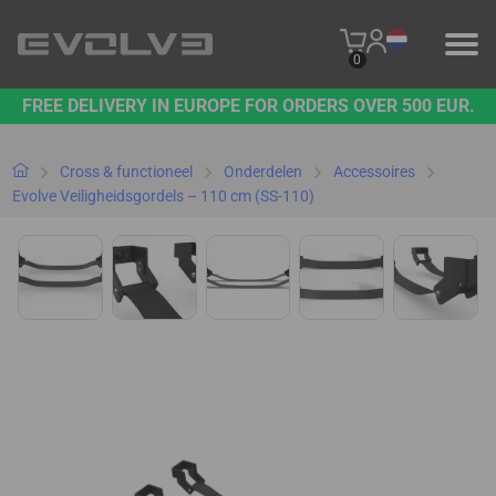
0
FREE DELIVERY IN EUROPE FOR ORDERS OVER 500 EUR.
PRODUCTEN
ONS MERK
Cross & functioneel
Onderdelen
Accessoires
Evolve Veiligheidsgordels – 110 cm (SS-110)
NEEM CONTACT MET ONS OP
B2B PLATFORM