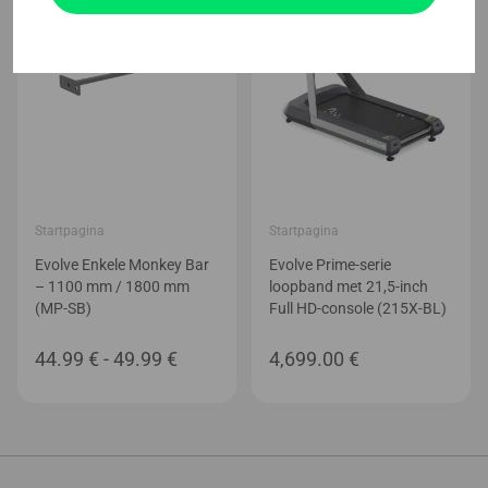
Startpagina
Startpagina
Evolve Enkele Monkey Bar
Evolve Prime-serie
– 1100 mm / 1800 mm
loopband met 21,5-inch
(MP-SB)
Full HD-console (215X-BL)
Prijsklasse:
44.99
€
-
49.99
€
4,699.00
€
44.99 €
tot
49.99 €