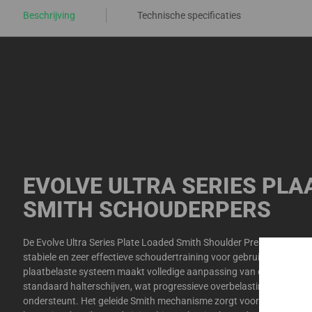
Beschrijving
Technische specificaties
EVOLVE ULTRA SERIES PL
SMITH SCHOUDERPERS
De Evolve Ultra Series Plate Loaded Smith Shoulder Press is ontwo
stabiele en zeer effectieve schoudertraining voor gebruikers van all
plaatbelaste systeem maakt volledige aanpassing van de weerstan
standaard halterschijven, wat progressieve overbelasting en evenw
ondersteunt. Het geleide Smith mechanisme zorgt voor gecontrolee