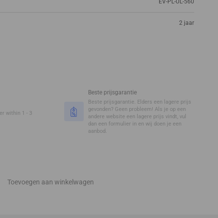
EV-PL-UL-560
2 jaar
Beste prijsgarantie
Beste prijsgarantie. Elders een lagere prijs
gevonden? Geen probleem! Als je op een
r within 1 - 3
andere website een lagere prijs vindt, vul
dan een formulier in en wij doen je een
aanbod.
Toevoegen aan winkelwagen