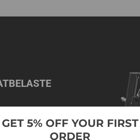
AATBELASTE
rpen voor een nauwkeurige,
e ervaringsniveaus. Het
GET 5% OFF YOUR FIRST
d mogelijk met behulp van
ichtige krachtontwikkeling
ORDER
rde beweging over het gehele