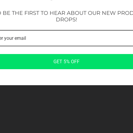
e belasting van de
slip handgrepen en duurzame
 BE THE FIRST TO HEAR ABOUT OUR NEW PRO
ling. Het toestel is gemaakt
DROPS!
 ontworpen om intensief
l het ook een uitstekende
rouwbare, duurzame oplossing
biliteit van het bovenlichaam
GET 5% OFF