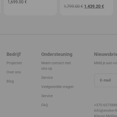
1,699.00
€
Oorspronkelijke
Huidig
1,799.00
€
1,439.20
€
prijs
prijs
was:
is:
1,799.00 €.
1,439.2
Bedrijf
Ondersteuning
Nieuwsbri
Projecten
Neem contact met
Meld je aan v
ons op
Over ons
Service
Blog
Veelgestelde vragen
Service
FAQ
+370 637588
info@evolve-f
Klauso Malūno 