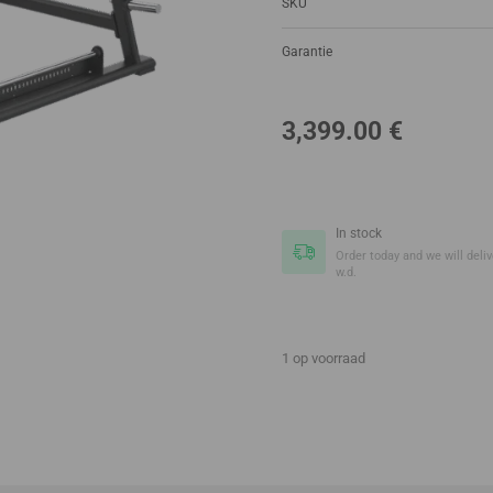
SKU
Garantie
3,399.00
€
In stock
Order today and we will delive
w.d.
1 op voorraad