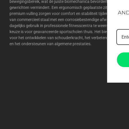
bewegingsbereik, wat de juiste biomechanica bevordert en onnodig
gewrichten vermindert. Een ergonomisch geplaatste zitting, anti-
AND
premium vulling zorgen voor comfort en stabiliteit tijdens elke herha
van commercieel staal met een corrosiebestendige afwerking en is
dagelijks gebruik in professionele fitnesscentra te weerstaan, terwij
keuze is voor geavanceerde sportscholen thuis. Het biedt een bet
voor het ontwikkelen van schouderkracht, het verbeteren van de sta
en het ondersteunen van algemene prestaties.