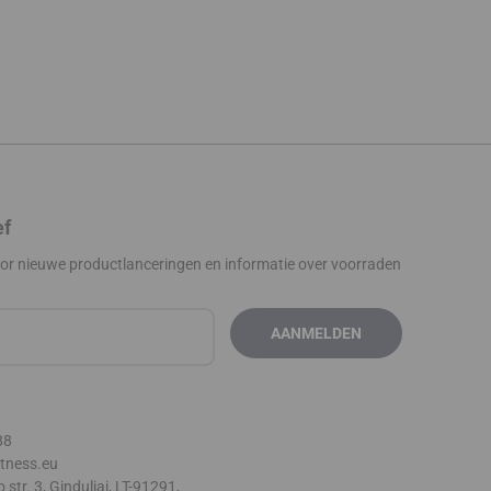
e
0 €.
ef
oor nieuwe productlanceringen en informatie over voorraden
88
itness.eu
str. 3, Ginduliai, LT-91291,