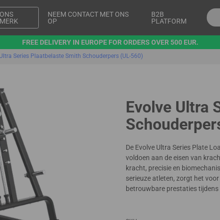
ONS
NEEM CONTACT MET ONS
B2B
MERK
OP
PLATFORM
FREE DELIVERY IN EUROPE FOR ORDERS OVER 500 EUR.
Ultra Series Plaatbelaste Smith Schouderpers (UL-560)
Evolve Ultra 
Schouderper
De Evolve Ultra Series Plate L
voldoen aan de eisen van krach
kracht, precisie en biomechanis
serieuze atleten, zorgt het vo
betrouwbare prestaties tijdens 