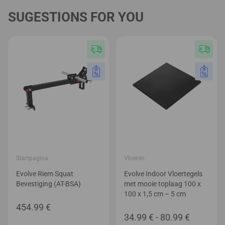
SUGESTIONS FOR YOU
Startpagina
Vloeren
Evolve Riem Squat
Evolve Indoor Vloertegels
Bevestiging (AT-BSA)
met mooie toplaag 100 x
100 x 1,5 cm – 5 cm
454.99
€
Prijsklas
34.99
€
-
80.99
€