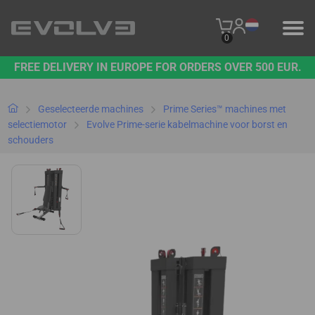
0
FREE DELIVERY IN EUROPE FOR ORDERS OVER 500 EUR.
PRODUCTEN
ONS MERK
Geselecteerde machines
Prime Series™ machines met
selectiemotor
Evolve Prime-serie kabelmachine voor borst en
schouders
NEEM CONTACT MET ONS OP
B2B PLATFORM