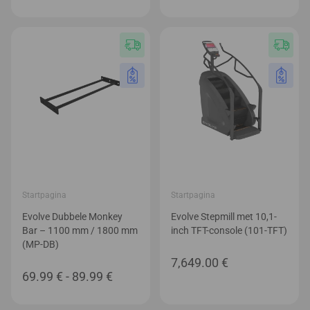
34.99 €
tot
80.99 €
Startpagina
Startpagina
Evolve Dubbele Monkey
Evolve Stepmill met 10,1-
Bar – 1100 mm / 1800 mm
inch TFT-console (101-TFT)
(MP-DB)
7,649.00
€
Prijsklasse:
69.99
€
-
89.99
€
69.99 €