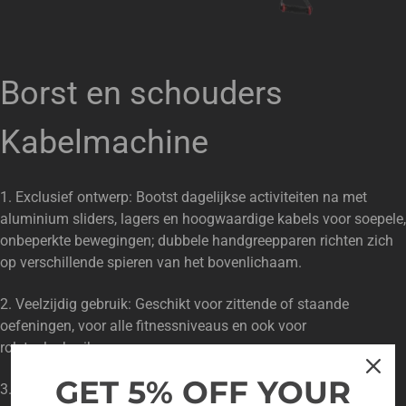
Borst en schouders
Kabelmachine
1. Exclusief ontwerp: Bootst dagelijkse activiteiten na met
aluminium sliders, lagers en hoogwaardige kabels voor soepele,
onbeperkte bewegingen; dubbele handgreepparen richten zich
op verschillende spieren van het bovenlichaam.
2. Veelzijdig gebruik: Geschikt voor zittende of staande
oefeningen, voor alle fitnessniveaus en ook voor
rolstoelgebruikers.
GET 5% OFF YOUR
3. Duurzaam frame: Stevig metalen frame met poedercoating