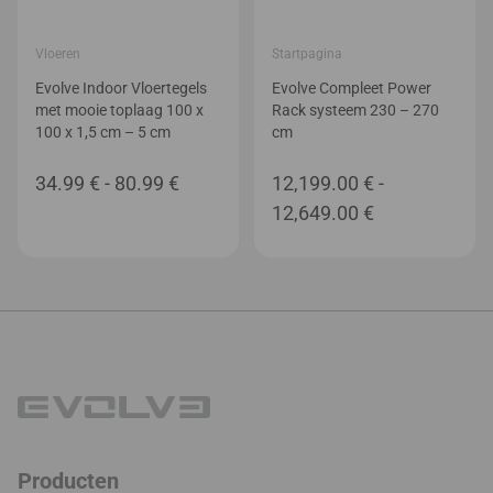
Vloeren
Startpagina
Evolve Indoor Vloertegels
Evolve Compleet Power
met mooie toplaag 100 x
Rack systeem 230 – 270
100 x 1,5 cm – 5 cm
cm
Prijsklasse:
34.99
€
-
80.99
€
12,199.00
€
-
34.99 €
Prijsklasse:
12,649.00
€
tot
12,199.00 €
80.99 €
tot
12,649.00 €
Producten