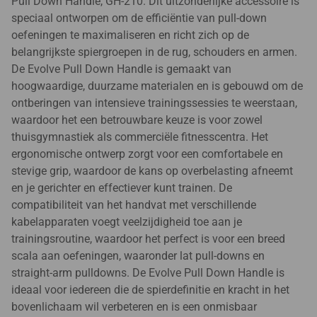
Pull Down Handle, GH-210. Dit uitzonderlijke accessoire is
speciaal ontworpen om de efficiëntie van pull-down
oefeningen te maximaliseren en richt zich op de
belangrijkste spiergroepen in de rug, schouders en armen.
De Evolve Pull Down Handle is gemaakt van
hoogwaardige, duurzame materialen en is gebouwd om de
ontberingen van intensieve trainingssessies te weerstaan,
waardoor het een betrouwbare keuze is voor zowel
thuisgymnastiek als commerciële fitnesscentra. Het
ergonomische ontwerp zorgt voor een comfortabele en
stevige grip, waardoor de kans op overbelasting afneemt
en je gerichter en effectiever kunt trainen. De
compatibiliteit van het handvat met verschillende
kabelapparaten voegt veelzijdigheid toe aan je
trainingsroutine, waardoor het perfect is voor een breed
scala aan oefeningen, waaronder lat pull-downs en
straight-arm pulldowns. De Evolve Pull Down Handle is
ideaal voor iedereen die de spierdefinitie en kracht in het
bovenlichaam wil verbeteren en is een onmisbaar