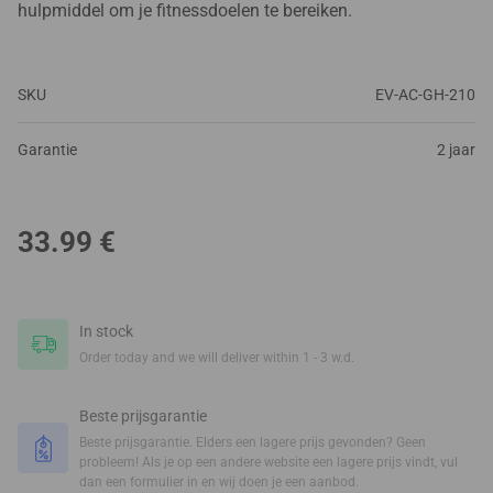
hulpmiddel om je fitnessdoelen te bereiken.
SKU
EV-AC-GH-210
Garantie
2 jaar
33.99
€
In stock
Order today and we will deliver within 1 - 3 w.d.
Beste prijsgarantie
Beste prijsgarantie. Elders een lagere prijs gevonden? Geen
probleem! Als je op een andere website een lagere prijs vindt, vul
dan een formulier in en wij doen je een aanbod.