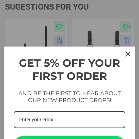
SUGESTIONS FOR YOU
GET 5% OFF YOUR
FIRST ORDER
AND BE THE FIRST TO HEAR ABOUT
Startpagina
Trainingsapparatuur voor
wedstrijden
OUR NEW PRODUCT DROPS!
Evolve Staanders Voor
Evolve Opknoping Pull Up
Opslagsystemen 120 / 190
bol 70 – 100 mm
cm (ST-UP)
Prijsklas
39.99
€
-
49.99
€
Prijsklasse:
199.00
€
-
299.00
€
39.99 €
199.00 €