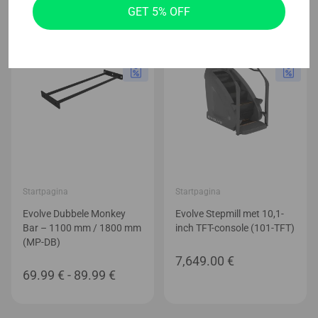
GET 5% OFF
tot
tot
49.99 €
299.00 €
Startpagina
Startpagina
Evolve Dubbele Monkey
Evolve Stepmill met 10,1-
Bar – 1100 mm / 1800 mm
inch TFT-console (101-TFT)
(MP-DB)
7,649.00
€
Prijsklasse:
69.99
€
-
89.99
€
69.99 €
tot