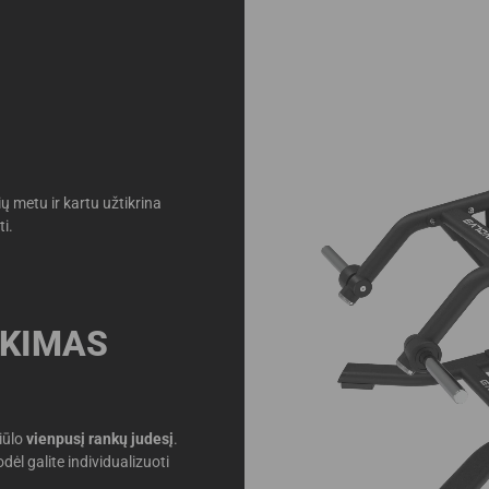
 metu ir kartu užtikrina
ti.
UKIMAS
siūlo
vienpusį rankų judesį
.
dėl galite individualizuoti