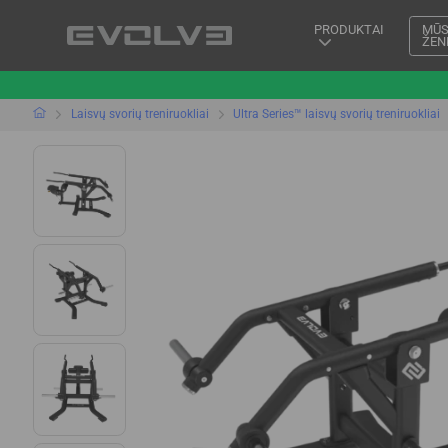
PRODUKTAI
MŪS
ŽEN
Laisvų svorių treniruokliai
Ultra Series™ laisvų svorių treniruokliai