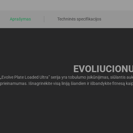
Aprašymas
Techninės specifikacijos
EVOLIUCIONU
„Evolve Plate Loaded Ultra” serija yra tobulumo įsikūnijimas, siūlantis 
prieinamumas. Išnagrinėkite visą liniją šiandien ir išbandykite fitnesą ka