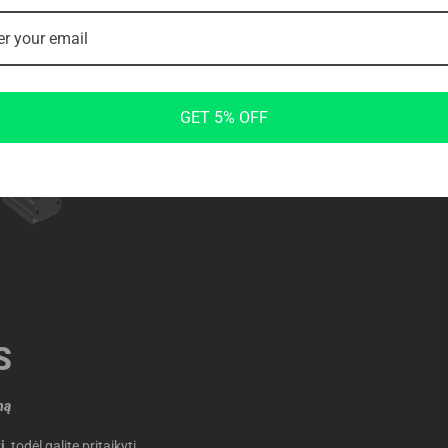
NEKOMPROMIS
GET 5% OFF
Nerūdijančio plieno varžtai ir veržlė
Serijoje „Ultra” svarbi kiekviena detal
plieno
, kad būtų užtikrintas bekom
S
mą
į
, todėl galite pritaikyti