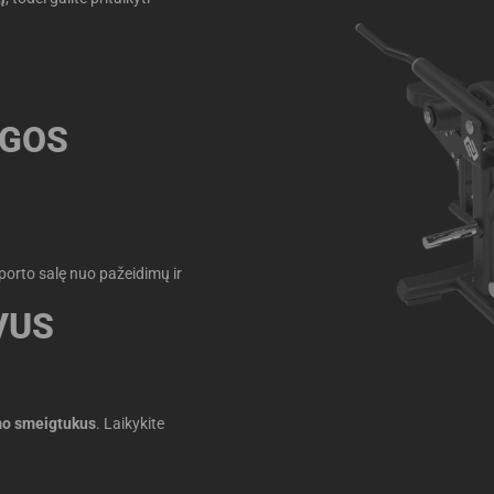
UGOS
orto salę nuo pažeidimų ir
VUS
ymo smeigtukus
. Laikykite