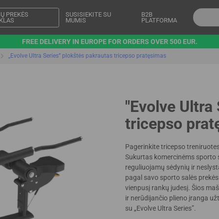
Ų PREKĖS
SUSISIEKITE SU
B2B
KLAS
MUMIS
PLATFORMA
FREE DELIVERY IN EUROPE FOR ORDERS OVER 500 EUR.
„Evolve Ultra Series” plokštės pakrautas tricepso pratęsimas
"Evolve Ultra
tricepso pra
Pagerinkite tricepso treniruotes
Sukurtas komercinėms sporto sa
reguliuojamų sėdynių ir neslys
pagal savo sporto salės prekės
vienpusį rankų judesį. Šios ma
ir nerūdijančio plieno įranga už
su „Evolve Ultra Series”.