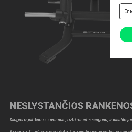
NESLYSTANČIOS RANKENO
Saugus ir patikimas suėmimas, užtikrinantis saugumą ir pasitikėji
Pasirinkti „Econ” serijos suoliukai turi
reguliuojamą sėdėjimo padėt