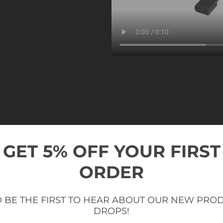
REGULIUOJAMA
GET 5% OFF YOUR FIRST
ORDER
Lengvai pritaikomas gyvybingos ge
Mūsų mašinos turi
reguliuojamą sė
ryškios, lengvai matomos geltonos sp
 BE THE FIRST TO HEAR ABOUT OUR NEW PRO
treniruotę pagal savo pageidavimus
DROPS!