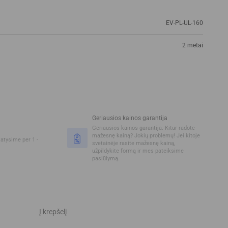
EV-PL-UL-160
2 metai
Geriausios kainos garantija
Geriausios kainos garantija. Kitur radote
mažesnę kainą? Jokių problemų! Jei kitoje
tatysime per 1 -
svetainėje rasite mažesnę kainą,
užpildykite formą ir mes pateiksime
pasiūlymą.
Į krepšelį