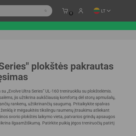
LT
0
 Series" plokštės pakrautas
tęsimas
 su „Evolve Ultra Series” UL-160 treniruokliu su plokštelėmis.
lėms, jis užtikrina aukščiausią komfortą dėl storų apmušalų,
tančių rankenų, užtikrinančių saugumą. Pritaikykite spalvas
 ženklą ir mėgaukitės tikslingu raumenų įtraukimu atliekant
šinos svorio plokštės laikymo vieta, patvarios grindų apsaugos
tikrina ilgaamžiškumą. Patirkite puikią jėgos treniruočių patirtį