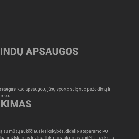
RINDŲ APSAUGOS
apsaugas,
kad apsaugotų jūsų sporto salę nuo pažeidimų ir
ų metu.
IKIMAS
umą su mūsų
aukščiausios kokybės, didelio atsparumo PU
gaamžiškumas ir vizualinis patrauklumas, todėl jis užtikrina