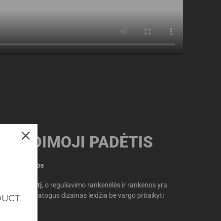
 SĖDIMOJI PADĖTIS
ltonos spalvos
dimąją padėtį
, o reguliavimo rankenėlės ir rankenos yra
alvos. Šis patogus dizainas leidžia be vargo pritaikyti
DUCT
.