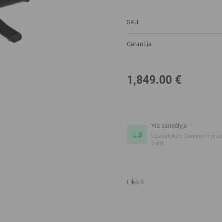
SKU
Garantija
1,849.00
€
Yra sandėlyje
Užsisakykite šiandien ir pris
3 d.d.
Liko 8