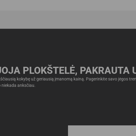
OJA PLOKŠTELĖ, PAKRAUTA 
aukščiausią kokybę už geriausią įmanomą kainą. Pagerinkite savo jėgos tr
ip niekada anksčiau.