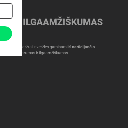
INIS ILGAAMŽIŠKUMAS
s
ė. Todėl visi varžtai ir veržlės gaminami iš
nerūdijančio
promisis patvarumas ir ilgaamžiškumas.