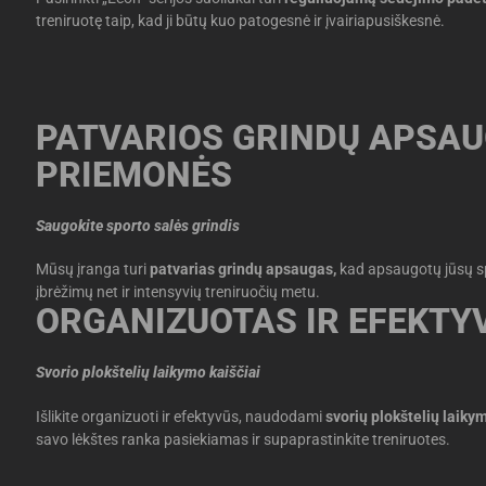
treniruotę taip, kad ji būtų kuo patogesnė ir įvairiapusiškesnė.
PATVARIOS GRINDŲ APSA
PRIEMONĖS
Saugokite sporto salės grindis
Mūsų įranga turi
patvarias grindų apsaugas,
kad apsaugotų jūsų sp
įbrėžimų net ir intensyvių treniruočių metu.
ORGANIZUOTAS IR EFEKTY
Svorio plokštelių laikymo kaiščiai
Išlikite organizuoti ir efektyvūs, naudodami
svorių plokštelių laik
savo lėkštes ranka pasiekiamas ir supaprastinkite treniruotes.