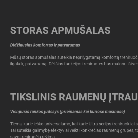
STORAS APMUŠALAS
Didžiausias komfortas ir patvarumas
Mūsų storas apmušalas suteikia neprilygstamą komfortą treniruočių
ilgalaikį patvarumą. Dėl šios funkcijos treniruotes bus malonu ištver
TIKSLINIS RAUMENŲ ĮTRA
Vienpusis rankos judesys (prieinamas kai kuriose mašinose)
Tiems, kurie ieško universalumo, kai kurie Ultra serijos treniruokliai 
Tai suteikia galimybę efektyviai veikti konkrečias raumenų grupes, to
savo treniruočių režimą.