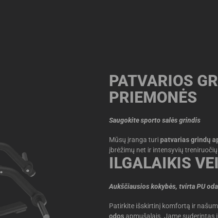
PATVARIOS G
PRIEMONĖS
Saugokite sporto salės grindis
Mūsų įranga turi
patvarias grindų 
įbrėžimų net ir intensyvių treniruoči
ILGALAIKIS VE
Aukščiausios kokybės, tvirta PU oda
Patirkite išskirtinį komfortą ir naš
odos
apmušalais. Jame suderintas il