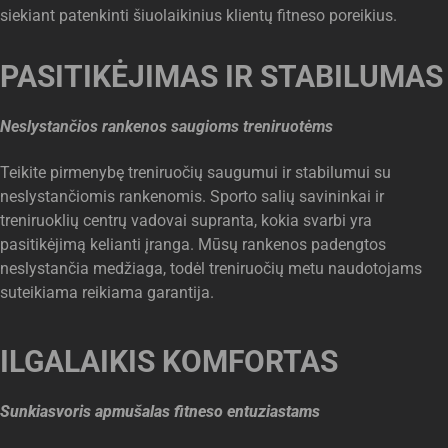
siekiant patenkinti šiuolaikinius klientų fitneso poreikius.
PASITIKĖJIMAS IR STABILUMAS
Neslystančios rankenos saugioms treniruotėms
Teikite pirmenybę treniruočių saugumui ir stabilumui su
neslystančiomis rankenomis. Sporto salių savininkai ir
treniruoklių centrų vadovai supranta, kokia svarbi yra
pasitikėjimą kelianti įranga. Mūsų rankenos padengtos
neslystančia medžiaga, todėl treniruočių metu naudotojams
suteikiama reikiama garantija.
ILGALAIKIS KOMFORTAS
Sunkiasvoris apmušalas fitneso entuziastams