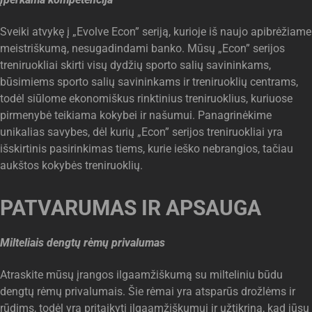
Sveiki atvykę į „Evolve Econ” seriją, kurioje iš naujo apibrėžiame
meistriškumą, nesugadindami banko. Mūsų „Econ” serijos
treniruokliai skirti visų dydžių sporto salių savininkams,
būsimiems sporto salių savininkams ir treniruoklių centrams,
todėl siūlome ekonomiškus rinktinius treniruoklius, kuriuose
pirmenybė teikiama kokybei ir našumui. Panagrinėkime
unikalias savybes, dėl kurių „Econ” serijos treniruokliai yra
išskirtinis pasirinkimas tiems, kurie ieško nebrangios, tačiau
aukštos kokybės treniruoklių.
PATVARUMAS IR APSAUGA
Milteliais dengtų rėmų privalumas
Atraskite mūsų įrangos ilgaamžiškumą su milteliniu būdu
dengtų rėmų privalumais. Šie rėmai yra atsparūs drožlėms ir
rūdims, todėl yra pritaikyti ilgaamžiškumui ir užtikrina, kad jūsų