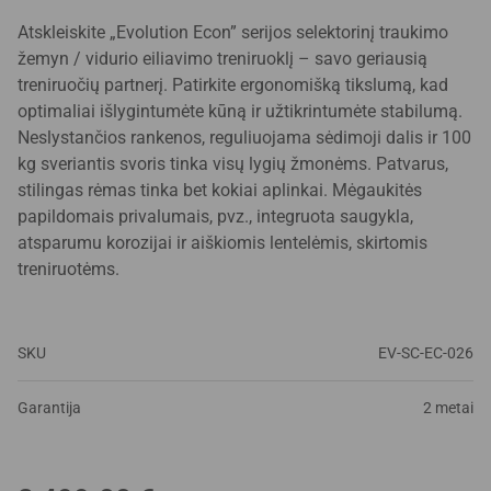
Atskleiskite „Evolution Econ” serijos selektorinį traukimo
žemyn / vidurio eiliavimo treniruoklį – savo geriausią
treniruočių partnerį. Patirkite ergonomišką tikslumą, kad
optimaliai išlygintumėte kūną ir užtikrintumėte stabilumą.
Neslystančios rankenos, reguliuojama sėdimoji dalis ir 100
kg sveriantis svoris tinka visų lygių žmonėms. Patvarus,
stilingas rėmas tinka bet kokiai aplinkai. Mėgaukitės
papildomais privalumais, pvz., integruota saugykla,
atsparumu korozijai ir aiškiomis lentelėmis, skirtomis
treniruotėms.
SKU
EV-SC-EC-026
Garantija
2 metai