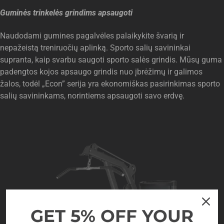
Guminės trinkelės grindims apsaugoti
Naudodami gumines pagalvėles palaikykite švarią ir
nepažeistą treniruočių aplinką. Sporto salių savininkai
supranta, kaip svarbu saugoti sporto salės grindis. Mūsų guma
padengtos kojos apsaugo grindis nuo įbrėžimų ir galimos
žalos, todėl „Econ” serija yra ekonomiškas pasirinkimas sporto
salių savininkams, norintiems apsaugoti savo erdvę.
GET 5% OFF YOUR