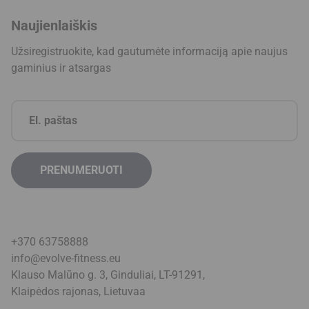
Naujienlaiškis
Užsiregistruokite, kad gautumėte informaciją apie naujus
gaminius ir atsargas
+370 63758888
info@evolve-fitness.eu
Klauso Malūno g. 3, Ginduliai, LT-91291,
Klaipėdos rajonas, Lietuva
a