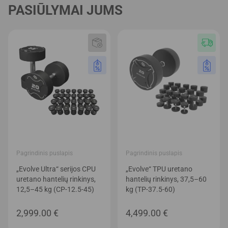
PASIŪLYMAI JUMS
Pagrindinis puslapis
Pagrindinis puslapis
„Evolve Ultra“ serijos CPU
„Evolve“ TPU uretano
uretano hantelių rinkinys,
hantelių rinkinys, 37,5–60
12,5–45 kg (CP-12.5-45)
kg (TP-37.5-60)
2,999.00
€
4,499.00
€