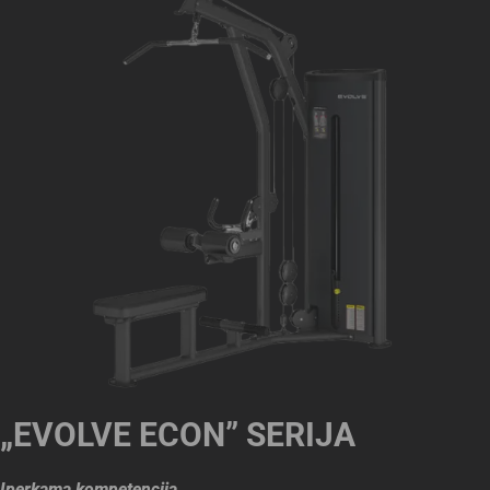
„EVOLVE ECON” SERIJA
Įperkama kompetencija