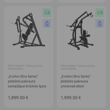
Ultra Series™ laisvų svorių
Ultra Series™ laisvų svorių
treniruokliai
treniruokliai
„Evolve Ultra Series”
„Evolve Ultra Series”
plokštės pakrauta
plokštės pakrauta
sumažėjusi krūtinės ląsta
universali eilutė
1,899.00
€
1,999.00
€