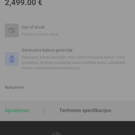
2,499.00
€
Out of stock
Product is not in stock.
Geriausios kainos garantija
Geriausios kainos garantija. Kitur radote mažesnę kainą? Jokių
problemų! Jei kitoje svetainėje rasite mažesnę kainą, užpildykite
formą ir mes pateiksime pasiūlymą.
Neturime
Aprašymas
Techninės specifikacijos