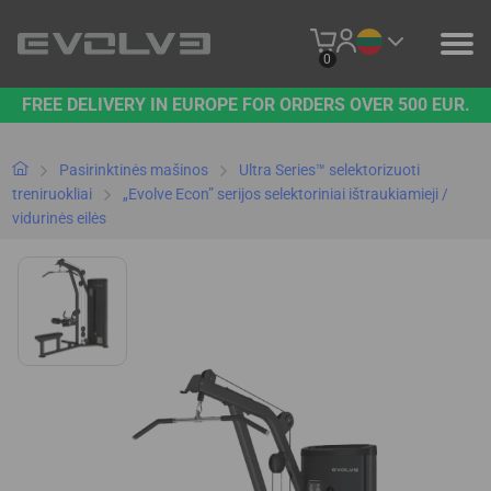
0
FREE DELIVERY IN EUROPE FOR ORDERS OVER 500 EUR.
PRODUKTAI
MŪSŲ PREKĖS ŽENKLAS
Pasirinktinės mašinos
Ultra Series™ selektorizuoti
treniruokliai
„Evolve Econ” serijos selektoriniai ištraukiamieji /
vidurinės eilės
SUSISIEKITE SU MUMIS
B2B PLATFORMA