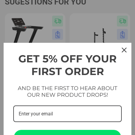
SUGESTIONS FOR YOU
GET 5% OFF YOUR
FIRST ORDER
Page d'accueil
Transversal et fonctionnel
AND BE THE FIRST TO HEAR ABOUT
OUR NEW PRODUCT DROPS!
Tapis de course Evolve
Support mural Evolve (WR-
avec console à LED (350-
035)
LED)
399.00
€
1,249.00
€