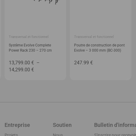
Transversal et fonctionnel
Transversal et fonctionnel
Système Evolve Complete
Poutre de construction de pont
Power Rack 230 – 270 cm
Evolve – 3 000 mm (BC-300)
13,799.00
€
–
247.99
€
e
Plage
14,299.00
€
de
prix :
00 €
13,799.00 €
à
00 €
14,299.00 €
Entreprise
Soutien
Bulletin d'inform
Projets
Nous
S'inscrire pour recevo