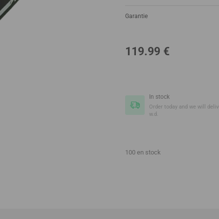
Garantie
119.99
€
In stock
Order today and we will delive
w.d.
100 en stock