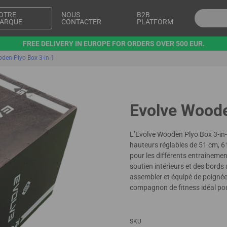
OTRE
NOUS
B2B
ARQUE
CONTACTER
PLATFORM
FREE DELIVERY IN EUROPE FOR ORDERS OVER 500 EUR.
den Plyo Box 3-in-1
Evolve Woode
L’Evolve Wooden Plyo Box 3-in-1
hauteurs réglables de 51 cm, 61 
pour les différents entraînem
soutien intérieurs et des bords 
assembler et équipé de poignées i
compagnon de fitness idéal pou
SKU