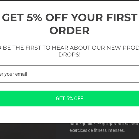
GET 5% OFF YOUR FIRST
ORDER
 BE THE FIRST TO HEAR ABOUT OUR NEW PRO
DROPS!
LA SÉCURITÉ 
Construit pour votre protection
La boîte de pliage en bois Evolve 3 en
GET 5% OFF
présente des coins arrondis, spécia
les séances d’entraînement. Cet aspec
qui impliquent des sauts et des mou
haute qualité, ce qui garantit sa soli
exercices de fitness intenses.