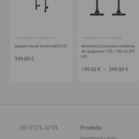
Transversal et fonctionnel
Transversal et fonctionnel
Support mural Evolve (WR-035)
Montants Evolve pour systèmes
de rangement 120 / 190 cm (ST-
UP)
399.00
€
Plag
199.00
€
–
299.00
€
de
prix :
199.
à
299.
Produits
Équipement cardio