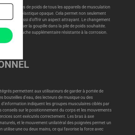
urquoi les piles de poids de tous les appareils de musculation
vertes d’un plastique opaque. Cela permet non seulement
ement, mais aussi d’offrir un aspect attrayant. Le changement
suffit de glisser la goupille dans la pile de poids souhaitée.
 par une couche supplémentaire résistante à la corrosion.
IONNEL
grés permettent aux utilisateurs de garder à portée de
s bouteilles d’eau, des lecteurs de musique ou des
d’information indiquent les groupes musculaires ciblés par
es conseils sur le positionnement du corps et les mouvements
xercices sont exécutés correctement. Les bras à axe
aturels, et le mouvement unilatéral des poignées permet un
 utilise une ou deux mains, ce qui favorise la force avec