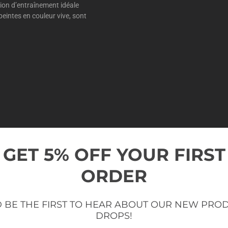
tion d’entraînement idéale
peintes en couleur vive, sont
GET 5% OFF YOUR FIRST
ORDER
SÉCURITÉ ET S
 BE THE FIRST TO HEAR ABOUT OUR NEW PRO
DROPS!
Ajustements sans effort