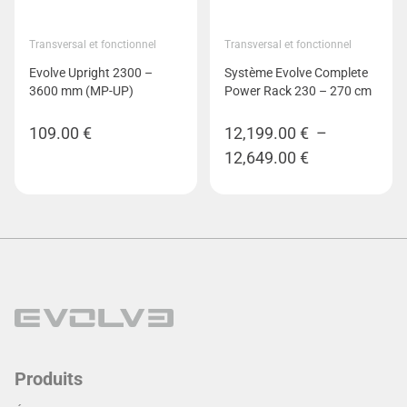
Transversal et fonctionnel
Transversal et fonctionnel
Evolve Upright 2300 –
Système Evolve Complete
3600 mm (MP-UP)
Power Rack 230 – 270 cm
109.00
€
12,199.00
€
–
Plage
12,649.00
€
de
prix :
12,199.00 €
à
12,649.00 €
Produits