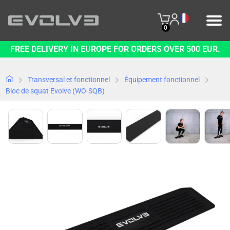
0
FREE DELIVERY IN EUROPE FOR ORDERS OVER 500 EUR.
PRODUITS
NOTRE MARQUE
Transversal et fonctionnel
Équipement fonctionnel
Bloc de squat Evolve (WO-SQB)
NOUS CONTACTER
B2B PLATFORM