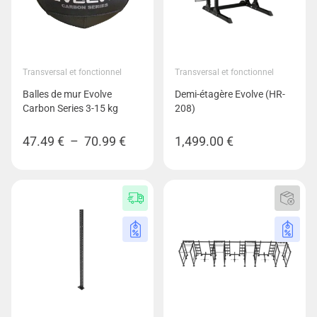
Transversal et fonctionnel
Transversal et fonctionnel
Balles de mur Evolve
Demi-étagère Evolve (HR-
Carbon Series 3-15 kg
208)
Plage
47.49
€
–
70.99
€
1,499.00
€
de
prix :
47.49 €
à
70.99 €