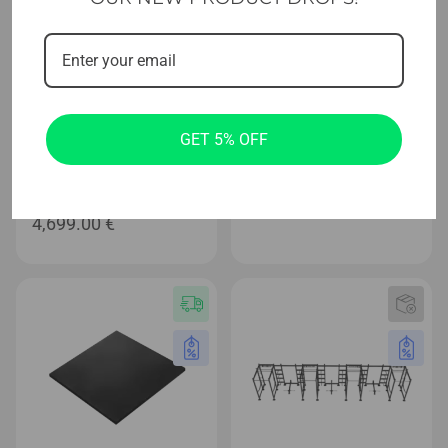
Prime Series™ cardio
Página de inicio
Cinta de correr Evolve
Cinta de correr Evolve con
Prime Series con consola
consola LED (350-LED)
GET 5% OFF
Full HD de 21,5 pulgadas
(215X-BL)
1,249.00
€
4,699.00
€