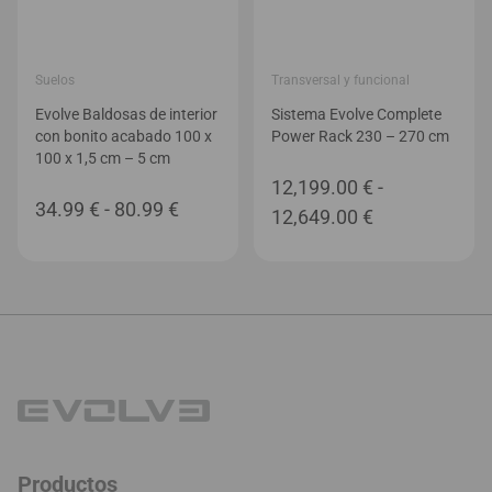
Suelos
Transversal y funcional
Evolve Baldosas de interior
Sistema Evolve Complete
con bonito acabado 100 x
Power Rack 230 – 270 cm
100 x 1,5 cm – 5 cm
12,199.00
€
-
Rango
34.99
€
-
80.99
€
Rango
12,649.00
€
de
de
precios:
precios:
desde
desde
34.99 €
12,199.00 €
hasta
hasta
80.99 €
12,649.00 €
Productos