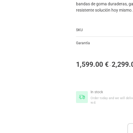
bandas de goma duraderas, gar
resistente solución hoy mismo.
SKU
Garantía
1,599.00
€
2,299
-
In stock
Order today and we will delive
w.d.