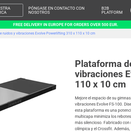
ESTRA
PÓNGASE EN CONTACTO CON
B2B
RCA
NOSOTROS
PLATFORM
FREE DELIVERY IN EUROPE FOR ORDERS OVER 500 EUR.
 ruidos y vibraciones Evolve Powerlifting 310 x 110 x 10 cm
Plataforma d
vibraciones E
110 x 10 cm
Mejore el espacio de su gimnas
vibraciones Evolve FS-100. Dis
esta plataforma es una potenci
multicapa minimiza los rebotes
más silencioso. Fabricado con m
olímpica y el Crossfit. Además,