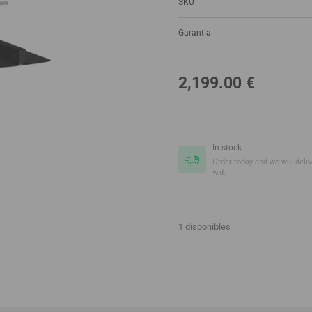
SKU
Garantía
2,199.00
€
In stock
Order today and we will delive
w.d.
1 disponibles