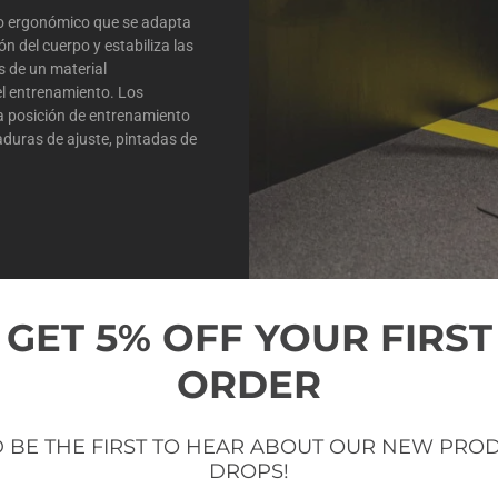
ño ergonómico que se adapta
n del cuerpo y estabiliza las
s de un material
el entrenamiento. Los
la posición de entrenamiento
duras de ajuste, pintadas de
GET 5% OFF YOUR FIRST
ORDER
 BE THE FIRST TO HEAR ABOUT OUR NEW PRO
DROPS!