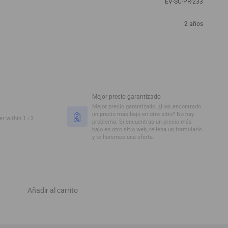
EV-SC-PR-233
2 años
Mejor precio garantizado
Mejor precio garantizado. ¿Has encontrado
un precio más bajo en otro sitio? No hay
r within 1 - 3
problema. Si encuentras un precio más
bajo en otro sitio web, rellena un formulario
y te haremos una oferta.
Añadir al carrito