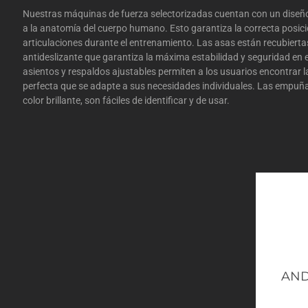
Nuestras máquinas de fuerza selectorizadas cuentan con un dise
a la anatomía del cuerpo humano. Esto garantiza la correcta posició
articulaciones durante el entrenamiento. Las asas están recubierta
antideslizante que garantiza la máxima estabilidad y seguridad en 
asientos y respaldos ajustables permiten a los usuarios encontrar 
perfecta que se adapte a sus necesidades individuales. Las empuña
color brillante, son fáciles de identificar y de usar.
AND