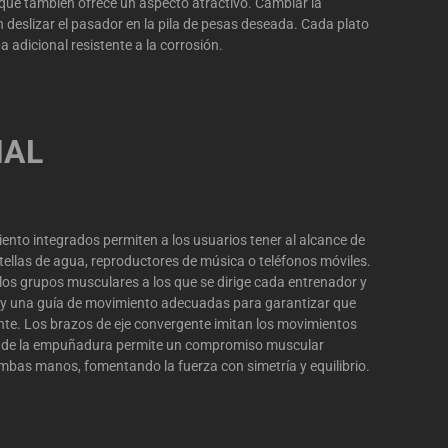
 que también ofrece un aspecto atractivo. Cambiar la
 deslizar el pasador en la pila de pesas deseada. Cada plato
 adicional resistente a la corrosión.
NAL
to integrados permiten a los usuarios tener al alcance de
ellas de agua, reproductores de música o teléfonos móviles.
los grupos musculares a los que se dirige cada entrenador y
 y una guía de movimiento adecuadas para garantizar que
ente. Los brazos de eje convergente imitan los movimientos
ral de la empuñadura permite un compromiso muscular
ambas manos, fomentando la fuerza con simetría y equilibrio.