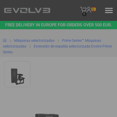
0
FREE DELIVERY IN EUROPE FOR ORDERS OVER 500 EUR.
PRODUCTOS
NUESTRA MARCA
Máquinas selectorizadas
Prime Series™ Máquinas
selectorizadas
Extensión de espalda selectorizada Evolve Prime
Series
PÓNGASE EN CONTACTO CON NOSOTROS
B2B PLATFORM