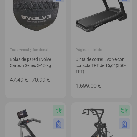
Transversal y funcional
Página de inicio
Bolas de pared Evolve
Cinta de correr Evolve con
Carbon Series 3-15 kg
consola TFT de 15,6″ (350-
TFT)
Rango
47.49
€
-
70.99
€
1,699.00
€
de
precios:
desde
47.49 €
hasta
70.99 €