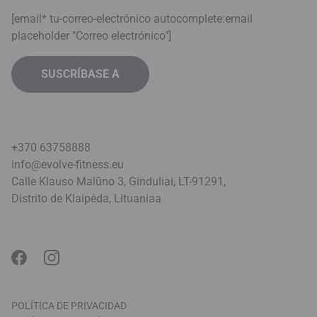
[email* tu-correo-electrónico autocomplete:email
placeholder "Correo electrónico"]
+370 63758888
info@evolve-fitness.eu
Calle Klauso Malūno 3, Ginduliai, LT-91291,
Distrito de Klaipėda, Lituania
a
POLÍTICA DE PRIVACIDAD