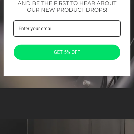
AND BE THE FIRST TO HEAR ABOUT
OUR NEW PRODUCT DROPS!
GET 5% OFF