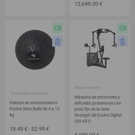
de
Rango
12,649.00
€
precios:
de
desde
precios:
39.99 €
desde
hasta
12,199.00 €
49.99 €
hasta
12,649.00 €
Página de inicio
Transversal y funcional
Máquina de pectorales y
Pelotas de entrenamiento
deltoides posteriores con
Evolve Slam Balls de 4 a 12
peso fijo de la serie
kg
Strength de Evolve Digital
(DS-431)
Rango
18.49
€
-
32.99
€