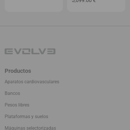
5,099.00
€
de
precios:
desde
18.49 €
hasta
32.99 €
Productos
Aparatos cardiovasculares
Bancos
Pesos libres
Plataformas y suelos
Máquinas selectorizadas