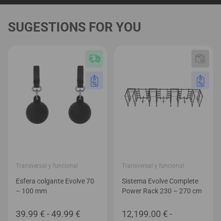
SUGESTIONS FOR YOU
Transversal y funcional
Transversal y funcional
Esfera colgante Evolve 70
Sistema Evolve Complete
– 100 mm
Power Rack 230 – 270 cm
Rango
39.99
€
-
49.99
€
12,199.00
€
-