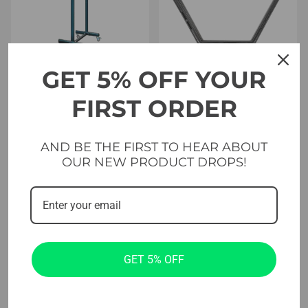
GET 5% OFF YOUR
Estudio
Estudio
FIRST ORDER
Soporte de colchoneta
Escaleras de velocidad
ajustable de pie Evolve
Evolve
AND BE THE FIRST TO HEAR ABOUT
(AH-300)
OUR NEW PRODUCT DROPS!
20.99
€
164.99
€
GET 5% OFF