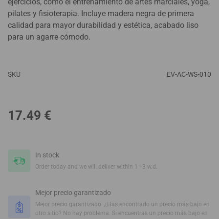
ejercicios, como el entrenamiento de artes marciales, yoga,
pilates y fisioterapia. Incluye madera negra de primera
calidad para mayor durabilidad y estética, acabado liso
para un agarre cómodo.
SKU
EV-AC-WS-010
17.49
€
In stock
Order today and we will deliver within 1 - 3 w.d.
Mejor precio garantizado
Mejor precio garantizado. ¿Has encontrado un precio más bajo en
otro sitio? No hay problema. Si encuentras un precio más bajo en