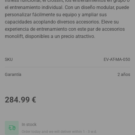
fitness funcional, el crossfit, los entrenamientos en grupo o
el entrenamiento individual. Con un diseño modular, puede
personalizar fácilmente su equipo y ampliar sus
capacidades acoplando diversos accesorios. Eleve su
experiencia de entrenamiento con este par de accesorios
monolift, disponibles a un precio atractivo.
SKU
EV-AT-MA-050
Garantía
2 años
284.99
€
In stock
Order today and we will deliver within 1 - 3 w.d.