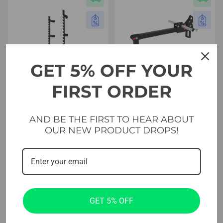
GET 5% OFF YOUR
FIRST ORDER
Transversal y funcional
Transversal y funcional
AND BE THE FIRST TO HEAR ABOUT
Estantería de pared Evolve
Cinturón de sentadillas
OUR NEW PRODUCT DROPS!
(WR-035)
Evolve (AT-BSA)
399.00
€
454.99
€
GET 5% OFF