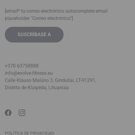
[email* tu-correo-electrónico autocomplete:email
placeholder "Correo electrónico"]
+370 63758888
info@evolve-fitness.eu
Calle Klauso Malūno 3, Ginduliai, LT-91291,
Distrito de Klaipėda, Lituania
a
POLÍTICA DE PRIVACIDAD