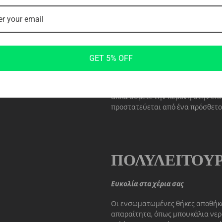
ΑΣΦΆΛΕΙΑ ΚΑ
Αβίαστες προσαρμογές
Η ασφάλεια είναι υψίστης σημασία
GET 5% OFF
μηχανημάτων δύναμης με επιλεκ
πλαστικά καλύμματα. Αυτό όχι μ
προσφέρει και μια ελκυστική εμφ
απλά σύρετε την περόνη στην επ
προστατεύεται από ένα πρόσθετο
ΠΟΛΥΛΕΙΤΟΥ
Ευκολία στα χέρια σας
Οι ενσωματωμένες θήκες αποθήκε
απαραίτητα, όπως μπουκάλια νερ