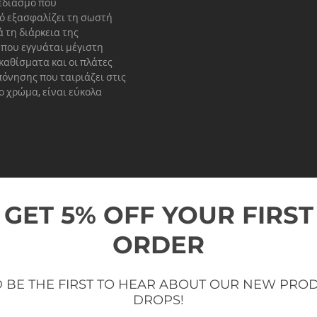
εδιασμό που
ό εξασφαλίζει τη σωστή
 τη διάρκεια της
 που εγγυάται μέγιστη
αθίσματα και οι πλάτες
όνησης που ταιριάζει στις
ο χρώμα, είναι εύκολα
GET 5% OFF YOUR FIRST
ORDER
 BE THE FIRST TO HEAR ABOUT OUR NEW PRO
DROPS!