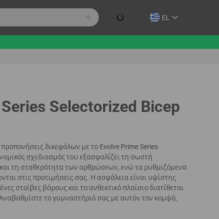
EL
0
Series Selectorized Bicep
ροπονήσεις δικεφάλων με το Evolve Prime Series
ργονομικός σχεδιασμός του εξασφαλίζει τη σωστή
και τη σταθερότητα των αρθρώσεων, ενώ τα ρυθμιζόμενα
νται στις προτιμήσεις σας. Η ασφάλεια είναι υψίστης
νες στοίβες βάρους και το ανθεκτικό πλαίσιο διατίθεται
Αναβαθμίστε το γυμναστήριό σας με αυτόν τον κομψό,