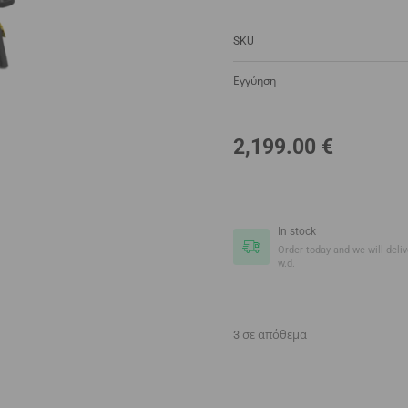
SKU
Εγγύηση
2,199.00
€
In stock
Order today and we will delive
w.d.
3 σε απόθεμα