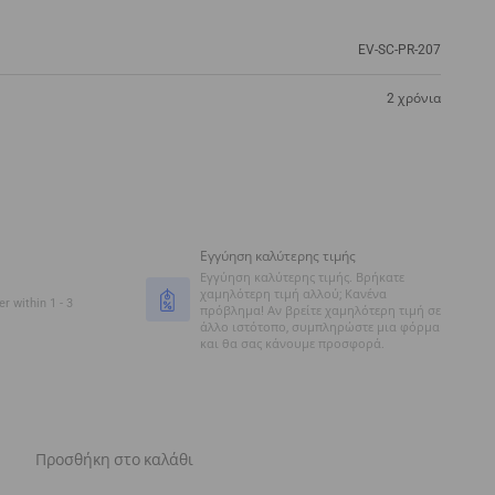
EV-SC-PR-207
2 χρόνια
Εγγύηση καλύτερης τιμής
Εγγύηση καλύτερης τιμής. Βρήκατε
χαμηλότερη τιμή αλλού; Κανένα
r within 1 - 3
πρόβλημα! Αν βρείτε χαμηλότερη τιμή σε
άλλο ιστότοπο, συμπληρώστε μια φόρμα
και θα σας κάνουμε προσφορά.
Προσθήκη στο καλάθι