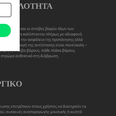
Ι ΑΠΛΌΤΗΤΑ
ς, γι’ αυτό και οι στοίβες βαρών όλων των
τική ρύθμιση καλύπτονται πλήρως με αδιαφανή
όνο ενισχύει την ασφάλεια της προπόνησης αλλά
άνιση. Η αλλαγή της αντίστασης είναι πανεύκολη –
ιθυμητή στοίβα βάρους. Κάθε πλάκα βάρους
 στρώμα ανθεκτικό στη διάβρωση.
ΡΓΙΚΌ
υσης επιτρέπουν στους χρήστες να διατηρούν τα
ού, συσκευές αναπαραγωγής μουσικής ή κινητά