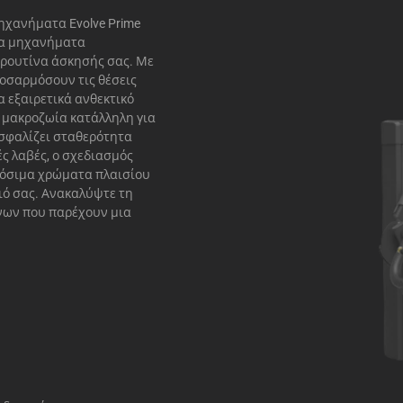
μηχανήματα Evolve Prime
 τα μηχανήματα
 ρουτίνα άσκησής σας. Με
ροσαρμόσουν τις θέσεις
 εξαιρετικά ανθεκτικό
ι μακροζωία κατάλληλη για
ασφαλίζει σταθερότητα
ές λαβές, ο σχεδιασμός
μόσιμα χρώματα πλαισίου
ιό σας. Ανακαλύψτε τη
όνων που παρέχουν μια