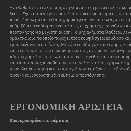
Αναβαθμίστε το ταξίδι σας στη γυμναστική με τα επιλεκτικά 
Series. Σχεδιασμένα για αποτελεσματικές προπονήσεις, αυτά
προσφέρουν μια σειρά από χαρακτηριστικά που ενισχύουν τη
ρυθμιζόμενα καθίσματα και πλάτες, οι χρήστες μπορούν να π
προπόνησης για μέγιστη άνεση. Τα μηχανήματα διαθέτουν ένα
οβάλ πλαίσιο, το οποίο παρέχει τόσο κομψό σχεδιασμό όσο κα
εμπορικές εγκαταστάσεις. Μια άνετη βάση με ταπετσαρία εξ
κατά τη διάρκεια των προπονήσεών σας, ενώ οι αντιολισθητικ
πύργου χαμηλού προφίλ, το συμπαγές μέγεθος και τα προσαρ
και ταπετσαρίας προσθέτουν μια πινελιά στυλ στο γυμναστήρ
μονόπλευρη κίνηση και τους συγκλίνοντες άξονες των βραχι
φυσική και ισορροπημένη εμπειρία προπόνησης.
ΕΡΓΟΝΟΜΙΚΉ ΑΡΙΣΤΕΊΑ
Προσαρμοσμένο στο σώμα σας