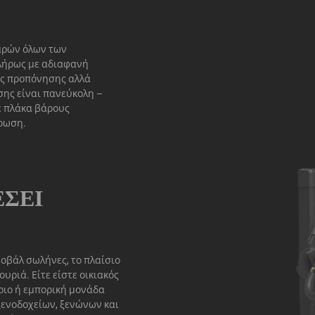
βαρών όλων των
λήρως με αδιαφανή
ης προπόνησης αλλά
σης είναι πανεύκολη –
ε πλάκα βάρους
βρωση.
ΈΣΕΙ
οβάλ σωλήνες, το πλαίσιο
ουριά. Είτε είστε οικιακός
ριο ή εμπορική μονάδα
ενοδοχείων, ξενώνων και