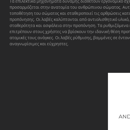
Τα επιλεκτικά μηχανήματα δύναμης διαθέτουν εργονομικό σχ
προσαρμόζεται στην ανατομία του ανθρώπινου σώματος. Αυτ
τοποθέτηση του σώματος και σταθεροποιεί τις αρθρώσεις κατά
προπόνησης. Οι λαβές καλύπτονται από αντιολισθητικό υλικό,
σταθερότητα και ασφάλεια στην προπόνηση. Τα ρυθμιζόμενα κ
επιτρέπουν στους χρήστες να βρίσκουν την ιδανική θέση προπ
ατομικές τους ανάγκες. Οι λαβές ρύθμισης, βαμμένες σε έντον
αναγνωρίσιμες και εύχρηστες.
AND