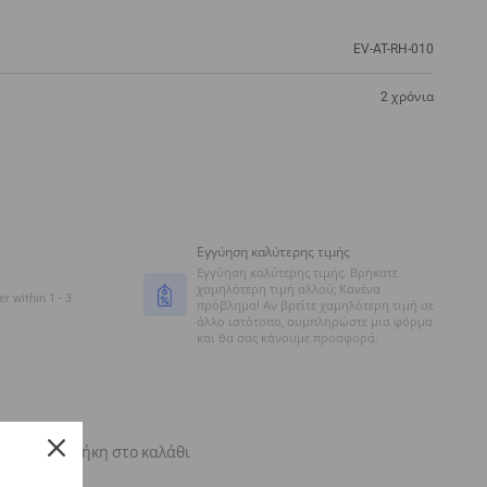
EV-AT-RH-010
2 χρόνια
Εγγύηση καλύτερης τιμής
Εγγύηση καλύτερης τιμής. Βρήκατε
χαμηλότερη τιμή αλλού; Κανένα
r within 1 - 3
πρόβλημα! Αν βρείτε χαμηλότερη τιμή σε
άλλο ιστότοπο, συμπληρώστε μια φόρμα
και θα σας κάνουμε προσφορά.
Προσθήκη στο καλάθι