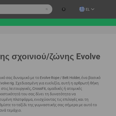
EL
0
ης σχοινιού/ζώνης Evolve
 σας δυναμικό με το Evolve Rope / Belt Holder, ένα βασικό
olve rig. Σχεδιασμένη για ευελιξία, αυτή η αρθρωτή θήκη
ις λειτουργικές, CrossFit, ομαδικές ή ατομικές
οστικότητά του σας δίνει τη δυνατότητα να
ευμένη πλατφόρμα, ενισχύοντας τις επιλογές και τη
μίστε το ταξίδι της γυμναστικής σας σήμερα με αυτό το
ανά τεμάχιο.