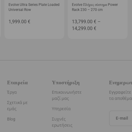
Evolve Ultra Series Plate Loaded
Evolve Πλήρες σύστημα Power
Universal Row
Rack 230 – 270 cm
1,999.00
€
13,799.00
€
–
Price
14,299.00
€
:
range:
0 €
13,799.00 €
gh
through
0 €
14,299.00 €
Εταιρεία
Υποστήριξη
Ενημερωτ
Έργα
Επικοινωνήστε
Εγγραφείτε
μαζί μας
τα αποθέμ
Σχετικά με
εμάς
Υπηρεσία
Blog
Συχνές
ερωτήσεις