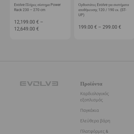
Evolve Πλήρες σύστημα Power
Ορθοστάτες Evolve για συστήματα
Rack 230 – 270 cm
αποθήκευσης 120 / 190 εκ. (ST-
UP)
12,199.00
€
–
Price
199.00
€
–
299.00
€
Price
12,649.00
€
range
range:
199.0
12,199.00 €
throu
through
299.0
12,649.00 €
Προϊόντα
Καρδιολογικός
εξοπλισμός
Παγκάκια
Ελεύθερα βάρη
Πλατφόρμες &