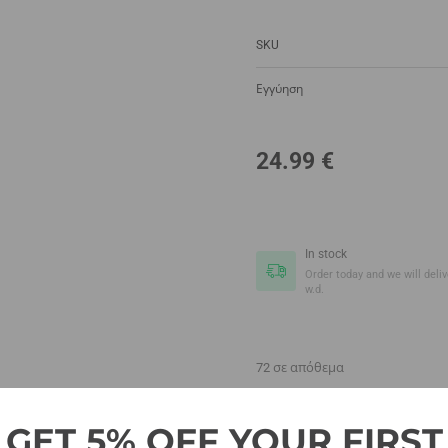
SKU
Εγγύηση
24.99
€
In stock
Order today and we will delive
w.d.
72 σε απόθεμα
GET 5% OFF YOUR FIRST