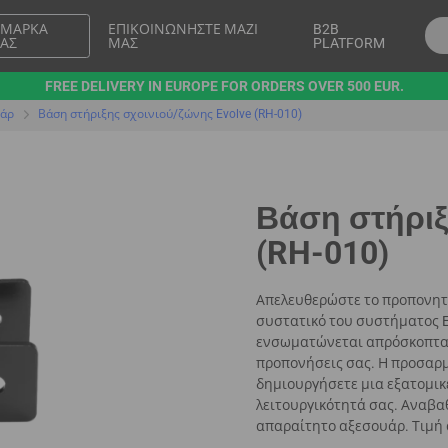
 ΜΆΡΚΑ
ΕΠΙΚΟΙΝΩΝΉΣΤΕ ΜΑΖΊ
B2B
ΑΣ
ΜΑΣ
PLATFORM
FREE DELIVERY IN EUROPE FOR ORDERS OVER 500 EUR.
υάρ
Βάση στήριξης σχοινιού/ζώνης Evolve (RH-010)
Βάση στήριξ
(RH-010)
Απελευθερώστε το προπονητικό
συστατικό του συστήματος Ev
ενσωματώνεται απρόσκοπτα στ
προπονήσεις σας. Η προσαρμ
δημιουργήσετε μια εξατομικ
λειτουργικότητά σας. Αναβαθ
απαραίτητο αξεσουάρ. Τιμή 