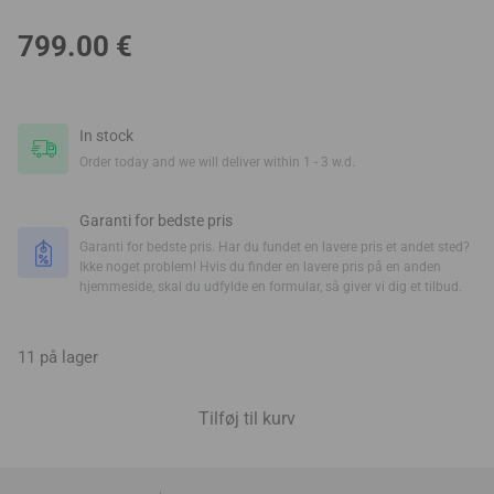
799.00
€
In stock
Order today and we will deliver within 1 - 3 w.d.
Garanti for bedste pris
Garanti for bedste pris. Har du fundet en lavere pris et andet sted?
Ikke noget problem! Hvis du finder en lavere pris på en anden
hjemmeside, skal du udfylde en formular, så giver vi dig et tilbud.
11 på lager
Tilføj til kurv