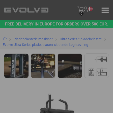
0
FREE DELIVERY IN EUROPE FOR ORDERS OVER 500 EUR.
PRODUKTER
VORES BRAND
Pladebelastede maskiner
Ultra Series™ pladebelastet
Evolve Ultra Series pladebelastet siddende læghævning
KONTAKT OS
B2B PLATFORM