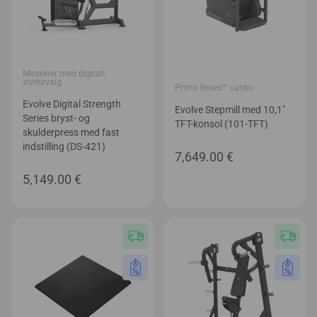
Maskiner med digitalt
styrkevalg
Prime Series™ cardio
Evolve Digital Strength
Evolve Stepmill med 10,1″
Series bryst- og
TFT-konsol (101-TFT)
skulderpress med fast
indstilling (DS-421)
7,649.00
€
5,149.00
€