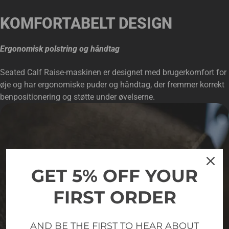
KOMFORTABELT DESIGN
Ergonomisk polstring og håndtag
Seated Calf Raise-maskinen er designet med brugerkomfort for
øje og har ergonomiske puder og håndtag, der fremmer korrekt
benpositionering og støtte under øvelserne.
GET 5% OFF YOUR
FIRST ORDER
AND BE THE FIRST TO HEAR ABOUT