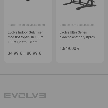
Platforme og gulvbelægning
Ultra Series™ pladebelastet
Evolve Indoor Gulvfliser
Evolve Ultra Series
med flot topfinish 100 x
pladebelastet brystpres
100 x 1,5 cm – 5 cm
1,849.00
€
Prisinterval:
34.99
€
–
80.99
€
34.99 €
til
80.99 €