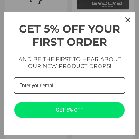
GET 5% OFF YOUR
Vægbeslag
Tværgående og funktionel
FIRST ORDER
Evolve vægmonteret stativ
Evolve sæt med bløde
(WR-035)
faldunderlag
AND BE THE FIRST TO HEAR ABOUT
399.00
€
179.99
€
OUR NEW PRODUCT DROPS!
GET 5% OFF