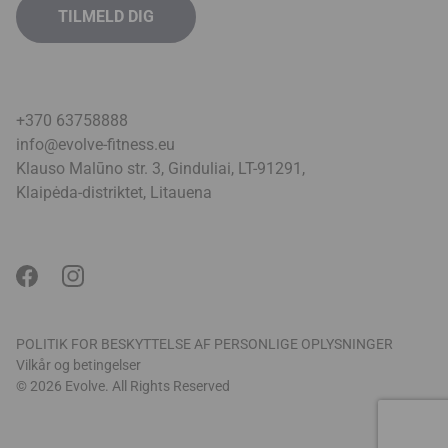
+370 63758888
info@evolve-fitness.eu
Klauso Malūno str. 3, Ginduliai, LT-91291,
Klaipėda-distriktet, Litauen
a
POLITIK FOR BESKYTTELSE AF PERSONLIGE OPLYSNINGER
Vilkår og betingelser
© 2026 Evolve. All Rights Reserved