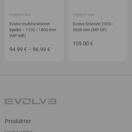
Vigtigste dele
Vigtigste dele
Evolve multifunktionel
Evolve Stående 2300–
bjælke – 1100 / 1800 mm
3600 mm (MP-UP)
(MP-MB)
109.00
€
Prisinterval:
94.99
€
–
96.99
€
94.99 €
til
96.99 €
Produkter