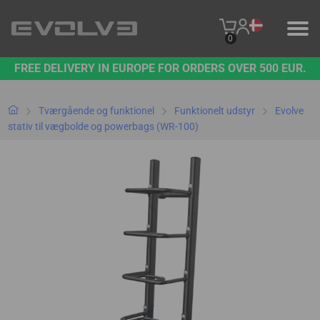
0
FREE DELIVERY IN EUROPE FOR ORDERS OVER 500 EUR.
PRODUKTER
VORES BRAND
Tværgående og funktionel
Funktionelt udstyr
Evolve
stativ til vægbolde og powerbags (WR-100)
KONTAKT OS
B2B PLATFORM