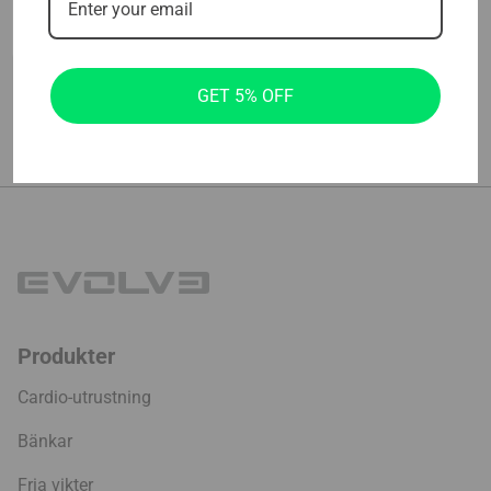
284.99
€
GET 5% OFF
←
1
2
Produkter
Cardio-utrustning
Bänkar
Fria vikter