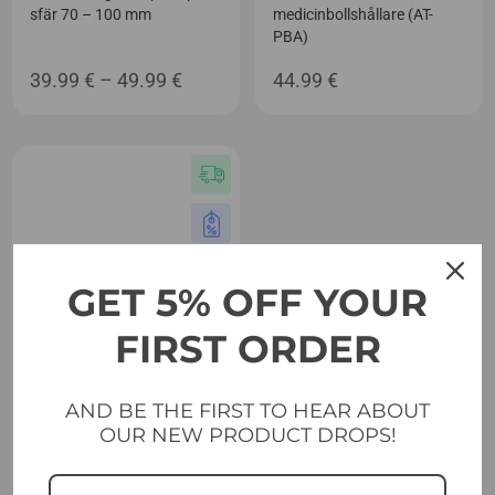
sfär 70 – 100 mm
medicinbollshållare (AT-
PBA)
Prisintervall:
39.99
€
–
49.99
€
44.99
€
39.99 €
till
49.99 €
GET 5% OFF YOUR
FIRST ORDER
AND BE THE FIRST TO HEAR ABOUT
OUR NEW PRODUCT DROPS!
Tillbehör
Evolve Monolift-tillbehör
(MA-050)