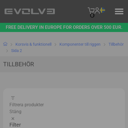
0
FREE DELIVERY IN EUROPE FOR ORDERS OVER 500 EUR.
PRODUKTER
VÅRT VARUMÄRKE
Korsvis & funktionell
Komponenter till riggen
Tillbehör
Sida 2
KONTAKTA OSS
TILLBEHÖR
B2B PLATFORM
Filtrera produkter
Stäng
Filter