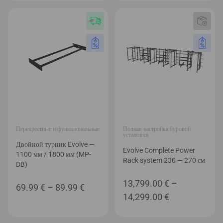
Перекрестные и функциональные
Полная настройка буровой
установки
Двойной турник Evolve —
Evolve Complete Power
1100 мм / 1800 мм (MP-
Rack system 230 — 270 см
DB)
13,799.00
€
–
Диапазон
69.99
€
–
89.99
€
Диапазон
14,299.00
€
цен:
цен:
69.99 €