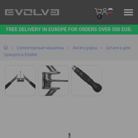
0
FREE DELIVERY IN EUROPE FOR ORDERS OVER 500 EUR.
ПРОДУКЦИЯ
НАШ БРЕНД
Селекторные машины
Аксессуары
Штанга для
трицепса Evolve
СВЯЖИТЕСЬ С НАМИ
B2B PLATFORM