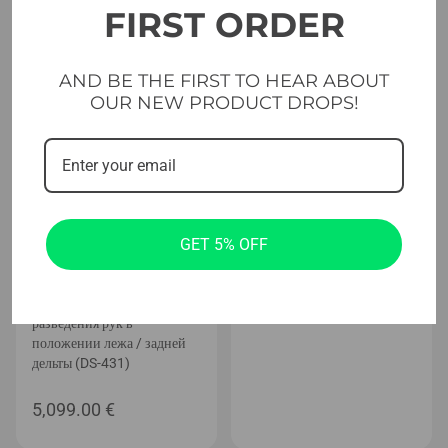
FIRST ORDER
AND BE THE FIRST TO HEAR ABOUT
OUR NEW PRODUCT DROPS!
Селекторные станки с цифровой
регулировкой силы
Функциональное оборудование
GET 5% OFF
Тренажер Evolve Digital
Полоса мощности Evolve
серии Strength с
регулируемым весом для
Диапаз
4.49
€
–
35.99
€
разведения рук в
цен:
положении лежа / задней
дельты (DS-431)
4.49 €
–
5,099.00
€
35.99 €