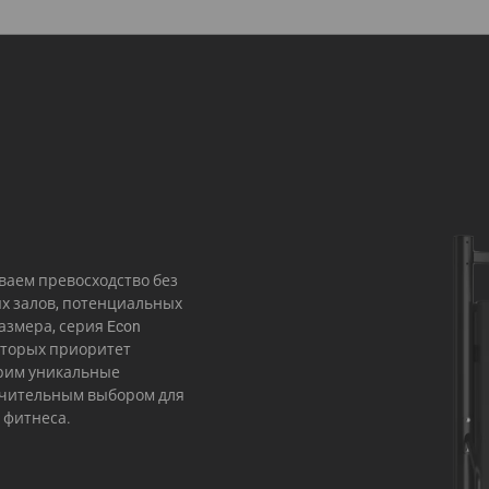
иваем превосходство без
х залов, потенциальных
азмера, серия Econ
оторых приоритет
трим уникальные
ючительным выбором для
 фитнеса.