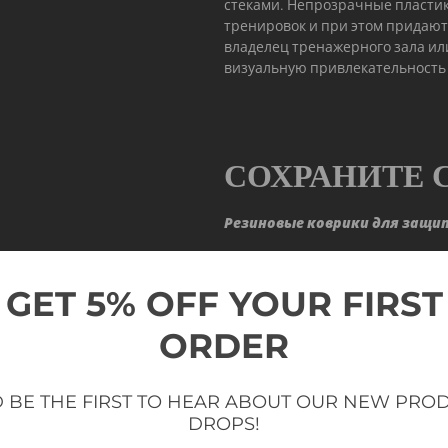
стеками. Непрозрачные пласти
тренировок и при этом придают
владелец тренажерного зала ил
визуальную привлекательность 
СОХРАНИТЕ 
Резиновые коврики для защи
Поддерживайте чистоту и отсут
резиновых ковриков. Владельцы
GET 5% OFF YOUR FIRST
их полы. Прорезиненные ножки
возможных повреждений, что д
ORDER
выбором для владельцев трена
пространство.
 BE THE FIRST TO HEAR ABOUT OUR NEW PRO
DROPS!