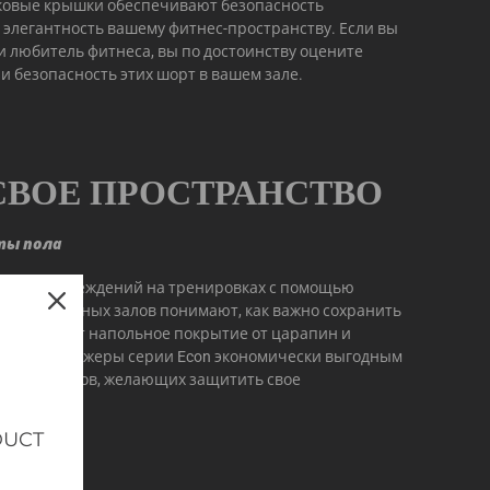
ковые крышки обеспечивают безопасность
 элегантность вашему фитнес-пространству. Если вы
и любитель фитнеса, вы по достоинству оцените
и безопасность этих шорт в вашем зале.
СВОЕ ПРОСТРАНСТВО
ты пола
ствие повреждений на тренировках с помощью
 тренажерных залов понимают, как важно сохранить
 защищают напольное покрытие от царапин и
елает тренажеры серии Econ экономически выгодным
жерных залов, желающих защитить свое
DUCT