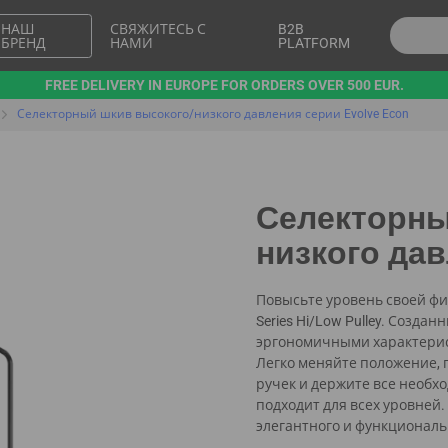
НАШ
СВЯЖИТЕСЬ С
B2B
БРЕНД
НАМИ
PLATFORM
FREE DELIVERY IN EUROPE FOR ORDERS OVER 500 EUR.
Селекторный шкив высокого/низкого давления серии Evolve Econ
Селекторны
низкого дав
Повысьте уровень своей фи
Series Hi/Low Pulley. Созд
эргономичными характерис
Легко меняйте положение,
ручек и держите все необхо
подходит для всех уровней
элегантного и функциональ