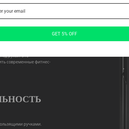
GET 5% OFF
е. Благодаря встроенному
еса могут держать
под рукой. Это
ить современные фитнес-
ЛЬНОСТЬ
кользящими ручками.